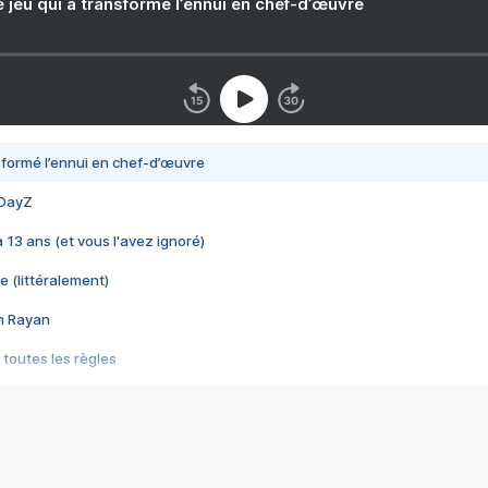
e jeu qui a transformé l’ennui en chef-d’œuvre
nsformé l’ennui en chef-d’œuvre
 DayZ
 a 13 ans (et vous l'avez ignoré)
e (littéralement)
im Rayan
 toutes les règles
s les jeux vidéo
us choquant de Rockstar ? - Le scandale BULLY
e plus moche de Steam