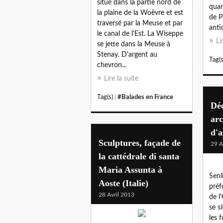
situé dans la partie nord de
quar
la plaine de la Woëvre et est
de P
traversé par la Meuse et par
antiq
le canal de l'Est. La Wiseppe
Li
se jette dans la Meuse à
Stenay. D'argent au
Tag(s
chevron...
Lire la suite
Tag(s) :
#Balades en France
Dé
arc
d'a
Sculptures, façade de
29 A
la cattédrale di santa
Maria Assunta à
Senl
Aoste (Italie)
préf
28 Avril 2013
de l'
se s
les 