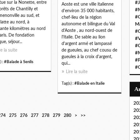
itue sur la Nonette, entre
#J
Aoste est une ville italienne
forêts de Chantilly et
#M
d'environ 35 000 habitants,
menonville au sud, et
#C
chef-lieu de la région
latte au nord, à
autonome et bilingue du Val
Ma
ante kilomètres au nord
d'Aoste , au nord-ouest de
#C
aris. De fondation
l'Italie. De sable au lion
#
ue, séjour...
d'argent armé et lampassé
#C
re la suite
de gueules, au chef cousu de
#M
gueules à la croix d'argent,
#P
) :
#Balade à Senlis
qui...
#O
Lire la suite
Tag(s) :
#Balade en Italie
20
20
2
3
4
5
274
275
276
277
278
279
280
>
>>
20
9
0
0
0
20
0
0
0
0
20
20