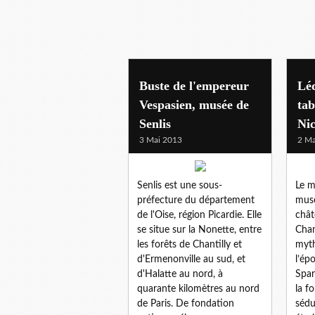
Buste de l'empereur
Léd
Vespasien, musée de
tab
Senlis
Nic
3 Mai 2013
2 Ma
Senlis est une sous-
Le m
préfecture du département
musé
de l'Oise, région Picardie. Elle
chât
se situe sur la Nonette, entre
Chan
les forêts de Chantilly et
myth
d'Ermenonville au sud, et
l’ép
d'Halatte au nord, à
Spar
quarante kilomètres au nord
la f
de Paris. De fondation
sédu