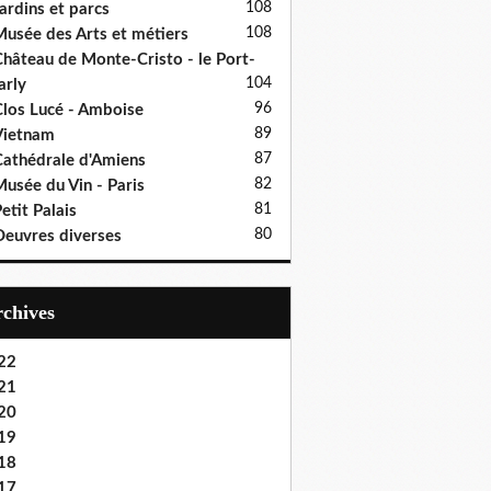
108
ardins et parcs
108
usée des Arts et métiers
hâteau de Monte-Cristo - le Port-
104
rly
96
los Lucé - Amboise
89
Vietnam
87
athédrale d'Amiens
82
usée du Vin - Paris
81
etit Palais
80
euvres diverses
Archives
22
21
20
19
18
17