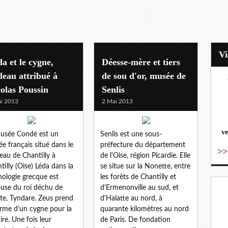
a et le cygne,
Déesse-mère et tiers
leau attribué à
de sou d'or, musée de
olas Poussin
Senlis
vo
i 2013
2 Mai 2013
ve
usée Condé est un
Senlis est une sous-
e français situé dans le
préfecture du département
>>
eau de Chantilly à
de l'Oise, région Picardie. Elle
tilly (Oise) Léda dans la
se situe sur la Nonette, entre
ologie grecque est
les forêts de Chantilly et
ouse du roi déchu de
d'Ermenonville au sud, et
te, Tyndare. Zeus prend
d'Halatte au nord, à
orme d’un cygne pour la
quarante kilomètres au nord
ire. Une fois leur
de Paris. De fondation