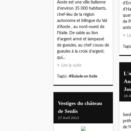
Aoste est une ville italienne
d'Er
d'environ 35 000 habitants,
d'Ha
chef-lieu de la région
quar
autonome et bilingue du Val
de P
d'Aoste , au nord-ouest de
antiq
l'Italie. De sable au lion
Li
d'argent armé et lampassé
de gueules, au chef cousu de
Tag(s
gueules à la croix d'argent,
qui...
Lire la suite
L'o
Tag(s) :
#Balade en Italie
An
Jo
28 A
Vestiges du château
de Senlis
Senl
27 Avril 2013
préf
de l'