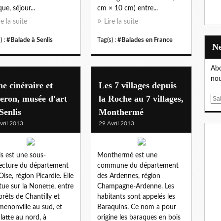
ue, séjour...
cm × 10 cm) entre...
re la suite
Lire la suite
) :
#Balade à Senlis
Tag(s) :
#Balades en France
Abo
nou
e cinéraire et
Les 7 villages depuis
eron, musée d'art
la Roche au 7 villages,
E
m
Senlis
Monthermé
a
vril 2013
29 Avril 2013
i
l
is est une sous-
Monthermé est une
ecture du département
commune du département
Oise, région Picardie. Elle
des Ardennes, région
itue sur la Nonette, entre
Champagne-Ardenne. Les
forêts de Chantilly et
habitants sont appelés les
menonville au sud, et
Baraquins. Ce nom a pour
latte au nord, à
origine les baraques en bois