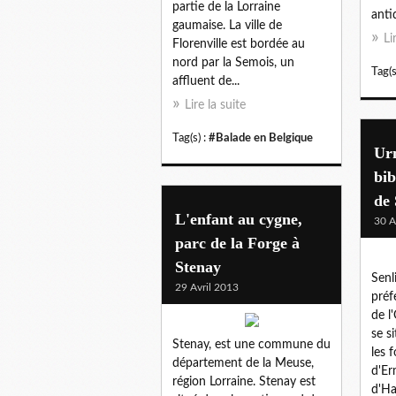
partie de la Lorraine
antiq
gaumaise. La ville de
Li
Florenville est bordée au
nord par la Semois, un
Tag(s
affluent de...
Lire la suite
Tag(s) :
#Balade en Belgique
Urn
bib
de 
L'enfant au cygne,
30 A
parc de la Forge à
Stenay
Senl
29 Avril 2013
préf
de l'
se s
Stenay, est une commune du
les 
département de la Meuse,
d'Er
région Lorraine. Stenay est
d'Ha