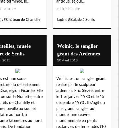
nte terminée, le...
antique, séjour...
re la suite
Lire la suite
) :
#Château de Chantilly
Tag(s) :
#Balade à Senlis
teilles, musée
Woinic, le sanglier
rt de Senlis
géant des Ardennes
i 2013
30 Avril 2013
is est une sous-
Woinic est un sanglier géant
ecture du département
réalisé par le sculpteur
Oise, région Picardie. Elle
ardennais Eric Sleziak entre
itue sur la Nonette, entre
le 1 er janvier 1983 et le 15
forêts de Chantilly et
décembre 1993 . Il s'agit du
menonville au sud, et
plus grand sanglier au
latte au nord, à
monde, une œuvre
ante kilomètres au nord
monumentale en petits
aris. De fondation
rectangles de fer soudés (10