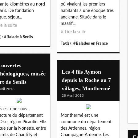
ante kilomètres au nord
où vivaient les premiers
aris. De fondation
habitants à une époque très
ue, séjour...
ancienne. Située dans le
massif...
re la suite
Lire la suite
) :
#Balade à Senlis
Tag(s) :
#Balades en France
couvertes
Les 4 fils Aymon
héologiques, musée
depuis la Roche au 7
rt de Senlis
villages, Monthermé
vril 2013
28 Avril 2013
is est une sous-
ecture du département
Monthermé est une
Oise, région Picardie. Elle
commune du département
itue sur la Nonette, entre
des Ardennes, région
forêts de Chantilly et
Champagne-Ardenne. Les