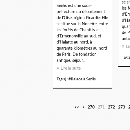
se s
Senlis est une sous-
les 
préfecture du département
d'Er
de l'Oise, région Picardie. Elle
d'Ha
se situe sur la Nonette, entre
quar
les forêts de Chantilly et
de P
d'Ermenonville au sud, et
antiq
d'Halatte au nord, à
Li
quarante kilomètres au nord
de Paris. De fondation
Tag(s
antique, séjour...
Lire la suite
Tag(s) :
#Balade à Senlis
2
2
2
2
2
2
2
<<
<
270
271
272
273
0
1
2
3
4
5
6
0
0
0
0
0
0
0