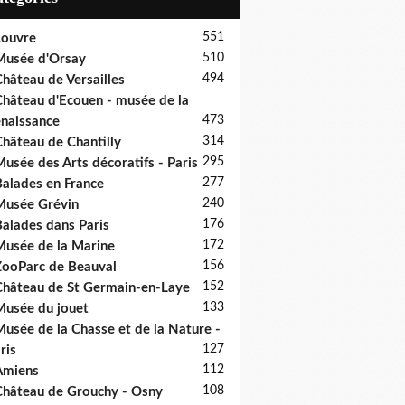
551
ouvre
510
usée d'Orsay
494
hâteau de Versailles
hâteau d'Ecouen - musée de la
473
naissance
314
hâteau de Chantilly
295
usée des Arts décoratifs - Paris
277
alades en France
240
usée Grévin
176
alades dans Paris
172
usée de la Marine
156
ooParc de Beauval
152
hâteau de St Germain-en-Laye
133
usée du jouet
usée de la Chasse et de la Nature -
127
ris
112
Amiens
108
hâteau de Grouchy - Osny