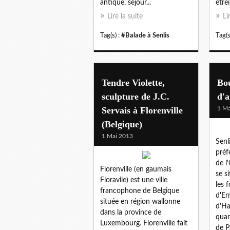
antique, séjour...
étrei
Lire la suite
Li
Tag(s) :
#Balade à Senlis
Tag(s
Tendre Violette,
Bou
sculpture de J.C.
d'a
Servais à Florenville
1 Ma
(Belgique)
1 Mai 2013
Senl
préf
de l'
Florenville (en gaumais
se s
Floravile) est une ville
les 
francophone de Belgique
d'Er
située en région wallonne
d'Ha
dans la province de
quar
Luxembourg. Florenville fait
de P