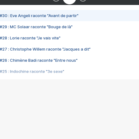
#30 : Eve Angeli raconte "Avant de partir"
#29 : MC Solaar raconte "Bouge de là"
28 : Lorie raconte "Je vais vite"
#27 : Christophe Willem raconte "Jacques a dit"
#26 : Chimène Badi raconte "Entre nous"
#25 : Indochine raconte "3e sexe"
#24 : Zaho raconte "C'est chelou"
#23 : Patrick Bruel raconte "Au café des délices"
#22 : Kyo raconte "Le chemin"
#21 : Nolwenn Leroy raconte "Cassé"
#20 : Patrick Hernandez raconte "Born to be alive"
#19 : Lorie raconte "Près de moi"