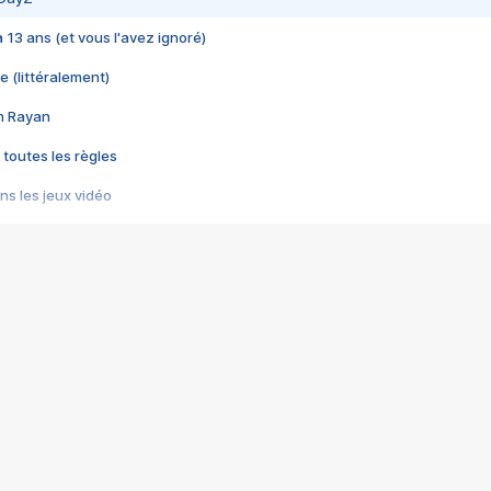
 a 13 ans (et vous l'avez ignoré)
e (littéralement)
im Rayan
 toutes les règles
s les jeux vidéo
us choquant de Rockstar ? - Le scandale BULLY
e plus moche de Steam
du RÊVE tourne au CAUCHEMAR
pendant 8 heures
it… à tort
umiliés par un jeu vidéo
ire - Final Fantasy 8