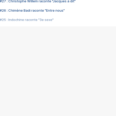
#27 : Christophe Willem raconte "Jacques a dit"
#26 : Chimène Badi raconte "Entre nous"
#25 : Indochine raconte "3e sexe"
#24 : Zaho raconte "C'est chelou"
#23 : Patrick Bruel raconte "Au café des délices"
#22 : Kyo raconte "Le chemin"
#21 : Nolwenn Leroy raconte "Cassé"
#20 : Patrick Hernandez raconte "Born to be alive"
#19 : Lorie raconte "Près de moi"
#18 : Michael Jones raconte "A nos actes manqués" (avec Jean-Jacque
#17 : Khaled raconte "Aïcha"
#16 : Corneille raconte "Parce qu'on vient de loin"
#15 : Indochine raconte "L'aventurier"