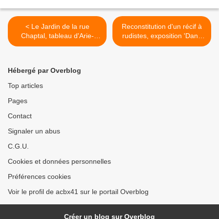
< Le Jardin de la rue
Reconstitution d'un récif à
Chaptal, tableau d'Arie-
rudistes, exposition 'Dans
Johannes Lamme
l'ombre des dinosaures' >
Hébergé par Overblog
Top articles
Pages
Contact
Signaler un abus
C.G.U.
Cookies et données personnelles
Préférences cookies
Voir le profil de acbx41 sur le portail Overblog
Créer un blog sur Overblog