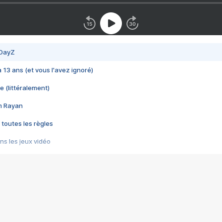
 DayZ
 a 13 ans (et vous l'avez ignoré)
e (littéralement)
im Rayan
 toutes les règles
s les jeux vidéo
us choquant de Rockstar ? - Le scandale BULLY
e plus moche de Steam
du RÊVE tourne au CAUCHEMAR
pendant 8 heures