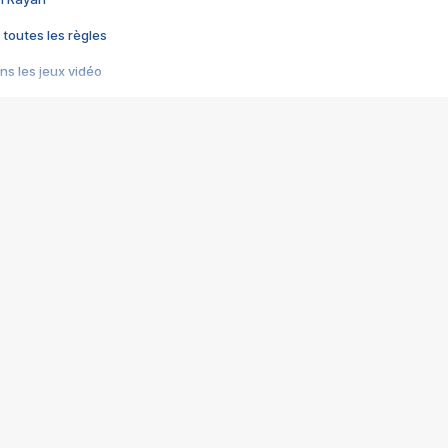
 toutes les règles
s les jeux vidéo
us choquant de Rockstar ? - Le scandale BULLY
e plus moche de Steam
du RÊVE tourne au CAUCHEMAR
pendant 8 heures
it… à tort
umiliés par un jeu vidéo
ire - Final Fantasy 8
ti un empire - Age of Empires
story DOFUS
tard, il crée l'un des pires jeux de tous les temps, MindsEye.