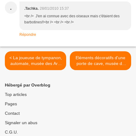
.
.Tachka.
28/01/2010 15:37
<br /> J'en ai connue avec des oiseaux mais c'étaient des
barbotines!!<br /> <br /> <br />
Répondre
< La joueuse de tympanon,
Eléments décoratifs d'une
automate, musée des Arts
porte de cave, musée du
et métiers
vin, Paris >
Hébergé par Overblog
Top articles
Pages
Contact
Signaler un abus
C.G.U.