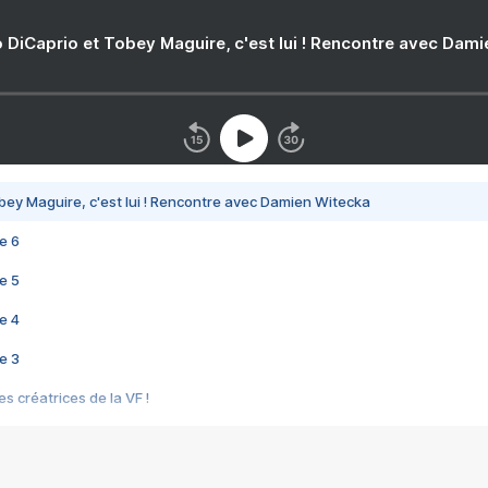
 DiCaprio et Tobey Maguire, c'est lui ! Rencontre avec Dam
bey Maguire, c'est lui ! Rencontre avec Damien Witecka
e 6
e 5
e 4
e 3
s créatrices de la VF !
e 2
e 1