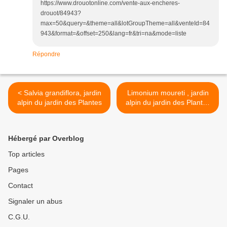
https://www.drouotonline.com/vente-aux-encheres-
drouot/84943?
max=50&query=&theme=all&lotGroupTheme=all&venteId=84
943&format=&offset=250&lang=fr&tri=na&mode=liste
Répondre
< Salvia grandiflora, jardin
Limonium moureti , jardin
alpin du jardin des Plantes
alpin du jardin des Plantes
>
Hébergé par Overblog
Top articles
Pages
Contact
Signaler un abus
C.G.U.