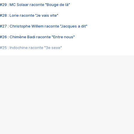
#29 : MC Solaar raconte "Bouge de là"
28 : Lorie raconte "Je vais vite"
#27 : Christophe Willem raconte "Jacques a dit"
#26 : Chimène Badi raconte "Entre nous"
#25 : Indochine raconte "3e sexe"
#24 : Zaho raconte "C'est chelou"
#23 : Patrick Bruel raconte "Au café des délices"
#22 : Kyo raconte "Le chemin"
#21 : Nolwenn Leroy raconte "Cassé"
#20 : Patrick Hernandez raconte "Born to be alive"
#19 : Lorie raconte "Près de moi"
#18 : Michael Jones raconte "A nos actes manqués" (avec Jean-Jacque
#17 : Khaled raconte "Aïcha"