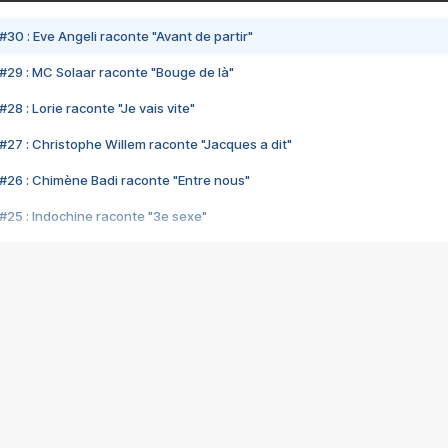
#30 : Eve Angeli raconte "Avant de partir"
#29 : MC Solaar raconte "Bouge de là"
28 : Lorie raconte "Je vais vite"
#27 : Christophe Willem raconte "Jacques a dit"
#26 : Chimène Badi raconte "Entre nous"
#25 : Indochine raconte "3e sexe"
#24 : Zaho raconte "C'est chelou"
#23 : Patrick Bruel raconte "Au café des délices"
#22 : Kyo raconte "Le chemin"
#21 : Nolwenn Leroy raconte "Cassé"
#20 : Patrick Hernandez raconte "Born to be alive"
#19 : Lorie raconte "Près de moi"