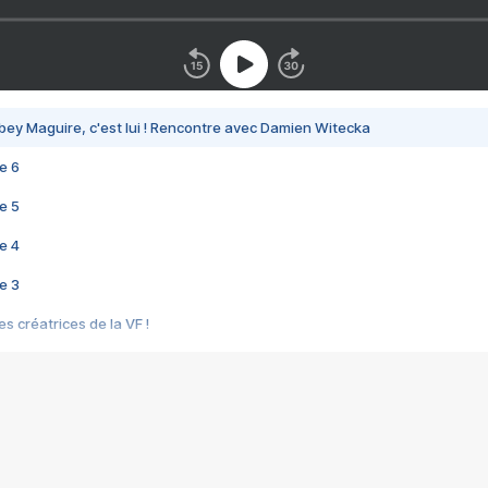
bey Maguire, c'est lui ! Rencontre avec Damien Witecka
e 6
e 5
e 4
e 3
s créatrices de la VF !
e 2
e 1
e Mektoub My Love arrive enfin ! Rencontre avec Shaïn Boumedine et Sal
i : après Toni en famille