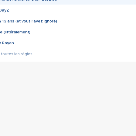
 DayZ
 a 13 ans (et vous l'avez ignoré)
e (littéralement)
im Rayan
 toutes les règles
s les jeux vidéo
us choquant de Rockstar ? - Le scandale BULLY
e plus moche de Steam
du RÊVE tourne au CAUCHEMAR
pendant 8 heures
it… à tort
umiliés par un jeu vidéo