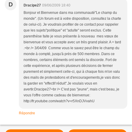
D
Dracipe27
09/06/2009 18:40
Bonjour et Bienvenue dans ma communauté"Le champ du
monde". (Un forum est à votre disposition, consultez la charte
de celui-ci). Je voudrais profiter de ce contact pour rappeler
que les sujets"politique" et "adulte" seront exclus. Cette
parenthèse faite je vous présente à nouveau mes vœux de
bienvenue et vous accepte avec un très grand plaisir. A + tard
.<br /> 3/04/09 Comme vous le savez peut être le champ du
monde à compté, jusqu'à près de 500 membres .Dans ce
nombres, certains éléments ont semés la discorde. Fort de
cette expérience, et après plusieurs décisions de fermer
purement et simplement celle-ci, qui à chaque fois m'on valu
des mails de protestations et d'encouragements,je vais donc
la garder en "effectif réduit".Je voulais vous en
avertir.Dracipe27<br /> C'est pas "jeune", mais c'est beau, je
vous l'offre comme cadeau de bienvenue:
http://fr.youtube.com/watch?v=r5XnDJVvahU
Répondre