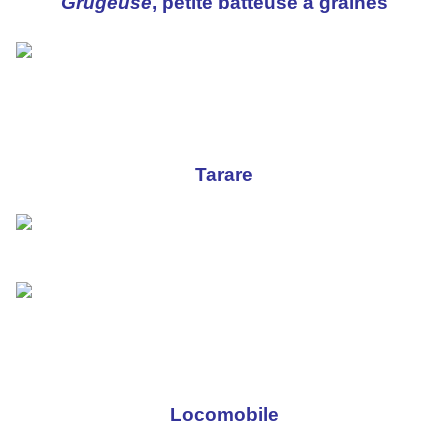
Grugeuse
, petite batteuse à graines
Tarare
Locomobile