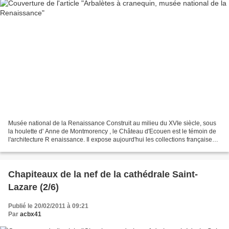
Musée national de la Renaissance Construit au milieu du XVIe siècle, sous
la houlette d' Anne de Montmorency , le Château d'Ecouen est le témoin de
l'architecture R enaissance. Il expose aujourd'hui les collections françaises
de l'époque de la Renaissance...
Chapiteaux de la nef de la cathédrale Saint-
Lazare (2/6)
Publié le 20/02/2011 à 09:21
Par
acbx41