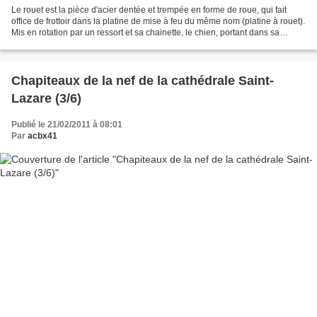
Le rouet est la pièce d'acier dentée et trempée en forme de roue, qui fait
office de frottoir dans la platine de mise à feu du même nom (platine à rouet).
Mis en rotation par un ressort et sa chainette, le chien, portant dans sa
mâchoire une pyrite de...
Chapiteaux de la nef de la cathédrale Saint-
Lazare (3/6)
Publié le 21/02/2011 à 08:01
Par
acbx41