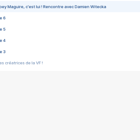
bey Maguire, c'est lui ! Rencontre avec Damien Witecka
e 6
e 5
e 4
e 3
s créatrices de la VF !
e 2
e 1
e Mektoub My Love arrive enfin ! Rencontre avec Shaïn Boumedine et Sal
i : après Toni en famille
elle réalise le bouleversant Dites lui que je l'aime
ais ! Rencontre autour de Vie privée de Rebecca Zlotowski