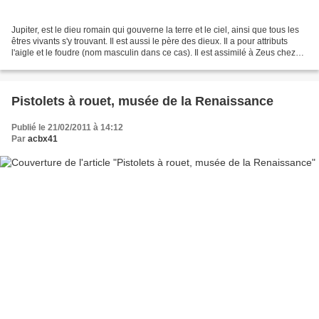
Jupiter, est le dieu romain qui gouverne la terre et le ciel, ainsi que tous les
êtres vivants s'y trouvant. Il est aussi le père des dieux. Il a pour attributs
l'aigle et le foudre (nom masculin dans ce cas). Il est assimilé à Zeus chez
les Grecs et...
Pistolets à rouet, musée de la Renaissance
Publié le 21/02/2011 à 14:12
Par
acbx41