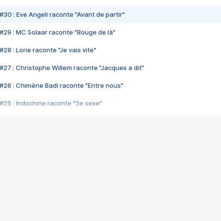
#30 : Eve Angeli raconte "Avant de partir"
#29 : MC Solaar raconte "Bouge de là"
28 : Lorie raconte "Je vais vite"
#27 : Christophe Willem raconte "Jacques a dit"
#26 : Chimène Badi raconte "Entre nous"
#25 : Indochine raconte "3e sexe"
#24 : Zaho raconte "C'est chelou"
#23 : Patrick Bruel raconte "Au café des délices"
#22 : Kyo raconte "Le chemin"
#21 : Nolwenn Leroy raconte "Cassé"
#20 : Patrick Hernandez raconte "Born to be alive"
#19 : Lorie raconte "Près de moi"