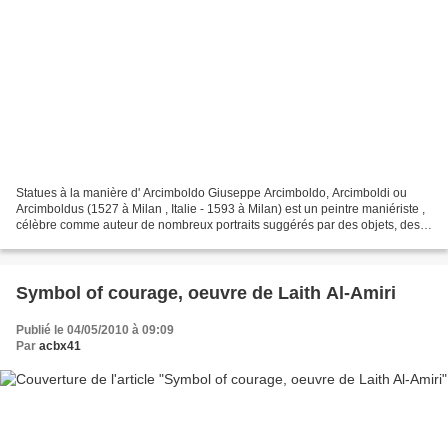
Statues à la manière d' Arcimboldo Giuseppe Arcimboldo, Arcimboldi ou
Arcimboldus (1527 à Milan , Italie - 1593 à Milan) est un peintre maniériste ,
célèbre comme auteur de nombreux portraits suggérés par des objets, des
végétaux, des animaux ou des objets...
Symbol of courage, oeuvre de Laith Al-Amiri
Publié le 04/05/2010 à 09:09
Par
acbx41