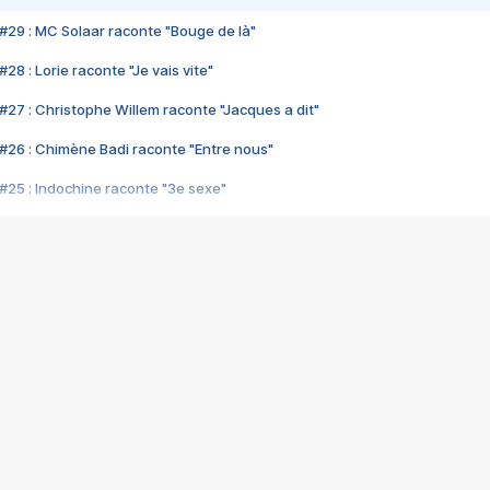
#29 : MC Solaar raconte "Bouge de là"
28 : Lorie raconte "Je vais vite"
#27 : Christophe Willem raconte "Jacques a dit"
#26 : Chimène Badi raconte "Entre nous"
#25 : Indochine raconte "3e sexe"
#24 : Zaho raconte "C'est chelou"
#23 : Patrick Bruel raconte "Au café des délices"
#22 : Kyo raconte "Le chemin"
#21 : Nolwenn Leroy raconte "Cassé"
#20 : Patrick Hernandez raconte "Born to be alive"
#19 : Lorie raconte "Près de moi"
#18 : Michael Jones raconte "A nos actes manqués" (avec Jean-Jacque