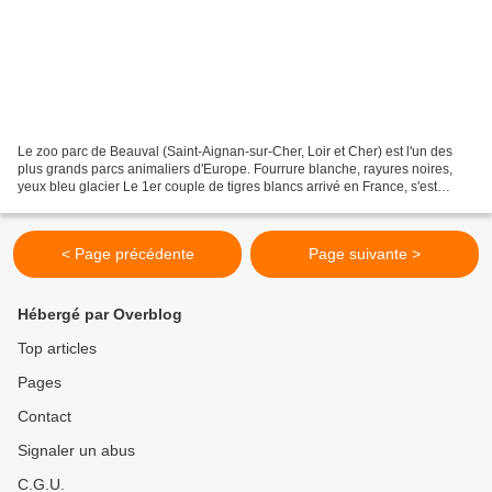
Le zoo parc de Beauval (Saint-Aignan-sur-Cher, Loir et Cher) est l'un des
plus grands parcs animaliers d'Europe. Fourrure blanche, rayures noires,
yeux bleu glacier Le 1er couple de tigres blancs arrivé en France, s'est
installé au zoo parc de Beauval...
< Page précédente
Page suivante >
Hébergé par Overblog
Top articles
Pages
Contact
Signaler un abus
C.G.U.