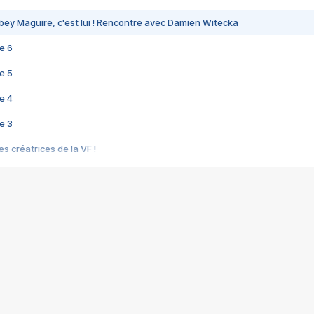
bey Maguire, c'est lui ! Rencontre avec Damien Witecka
e 6
e 5
e 4
e 3
s créatrices de la VF !
e 2
e 1
e Mektoub My Love arrive enfin ! Rencontre avec Shaïn Boumedine et Sal
i : après Toni en famille
elle réalise le bouleversant Dites lui que je l'aime
ais ! Rencontre autour de Vie privée de Rebecca Zlotowski