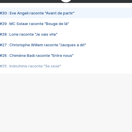
#30 : Eve Angeli raconte "Avant de partir"
#29 : MC Solaar raconte "Bouge de là"
28 : Lorie raconte "Je vais vite"
#27 : Christophe Willem raconte "Jacques a dit"
#26 : Chimène Badi raconte "Entre nous"
#25 : Indochine raconte "3e sexe"
#24 : Zaho raconte "C'est chelou"
#23 : Patrick Bruel raconte "Au café des délices"
#22 : Kyo raconte "Le chemin"
#21 : Nolwenn Leroy raconte "Cassé"
#20 : Patrick Hernandez raconte "Born to be alive"
#19 : Lorie raconte "Près de moi"