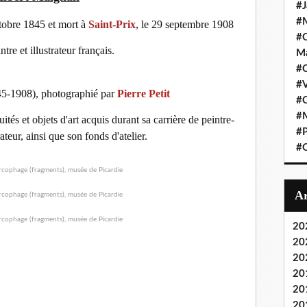
#J
#M
tobre 1845 et mort à
Saint-Prix
, le 29 septembre 1908
#C
ntre et illustrateur français.
Ma
#C
#
5-1908), photographié par
Pierre Petit
#C
#M
tés et objets d'art acquis durant sa carrière de peintre-
#P
ateur, ainsi que son fonds d'atelier.
#O
20
20
20
20
20
20