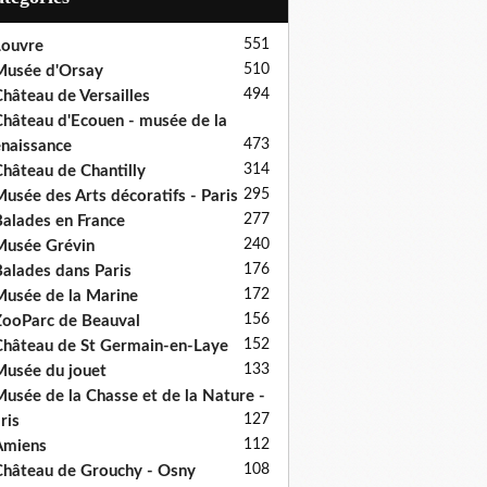
551
ouvre
510
usée d'Orsay
494
hâteau de Versailles
hâteau d'Ecouen - musée de la
473
naissance
314
hâteau de Chantilly
295
usée des Arts décoratifs - Paris
277
alades en France
240
usée Grévin
176
alades dans Paris
172
usée de la Marine
156
ooParc de Beauval
152
hâteau de St Germain-en-Laye
133
usée du jouet
usée de la Chasse et de la Nature -
127
ris
112
Amiens
108
hâteau de Grouchy - Osny