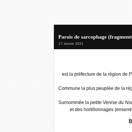
Parois de sarcophage (fragments
17 Janvier 2021
est la préfecture de la région de
Commune la plus peuplée de la régi
Surnommée la
petite Venise du No
et des hortillonnages (ensembl
B