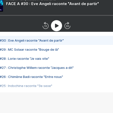
FACE A #30 : Eve Angeli raconte "Avant de partir"
#30 : Eve Angeli raconte "Avant de partir"
#29 : MC Solaar raconte "Bouge de là"
28 : Lorie raconte "Je vais vite"
#27 : Christophe Willem raconte "Jacques a dit"
#26 : Chimène Badi raconte "Entre nous"
#25 : Indochine raconte "3e sexe"
#24 : Zaho raconte "C'est chelou"
#23 : Patrick Bruel raconte "Au café des délices"
#22 : Kyo raconte "Le chemin"