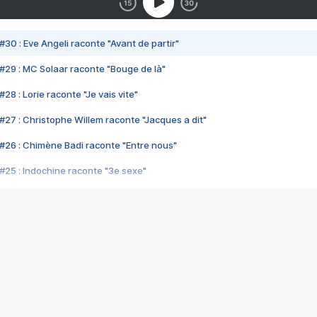
#30 : Eve Angeli raconte "Avant de partir"
#29 : MC Solaar raconte "Bouge de là"
28 : Lorie raconte "Je vais vite"
#27 : Christophe Willem raconte "Jacques a dit"
#26 : Chimène Badi raconte "Entre nous"
#25 : Indochine raconte "3e sexe"
#24 : Zaho raconte "C'est chelou"
#23 : Patrick Bruel raconte "Au café des délices"
#22 : Kyo raconte "Le chemin"
#21 : Nolwenn Leroy raconte "Cassé"
#20 : Patrick Hernandez raconte "Born to be alive"