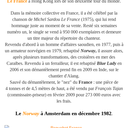
Le France
à Hong Kong lors de son deuxième tour du monde.
Dans la mémoire collective en France, il a été célébré par la
chanson de
Michel Sardou
Le France
(1975), qui lui rend
hommage juste au moment de sa vente. Resté six semaines
numéro un, le single se vend à 950 000 exemplaires et demeure
un titre majeur du répertoire du chanteur.
Revendu d'abord à un homme d'affaires saoudien, en 1977, puis à
un armateur norvégien en 1979, rebaptisé
Norway
,
il assure alors,
après plusieurs transformations, des croisières en mer des
Caraïbes. Revendu à un ferrailleur, il est rebaptisé
Blue Lady
en
2006 et son démantèlement prend fin en 2009 en Inde, sur le
chantier d'Alang.
Sauvé du démantèlement, le "nez" du
France
: une pièce de
4 tonnes et de 4,5 mètres de haut, a été vendu par
François Tajan
(commissaire-priseur) en février 2009 pour 273 000 euros avec
les frais.
Le
Norway
à
Amsterdam
en
décembre
1982
.