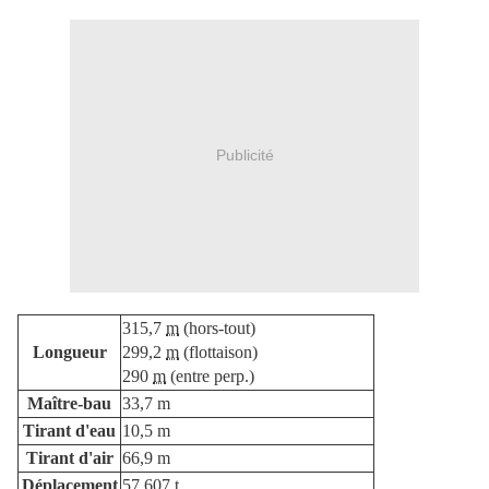
Publicité
315,7
m
(hors-tout)
Longueur
299,2
m
(flottaison)
290
m
(entre perp.)
Maître-bau
33,7 m
Tirant d'eau
10,5 m
Tirant d'air
66,9 m
Déplacement
57 607
t