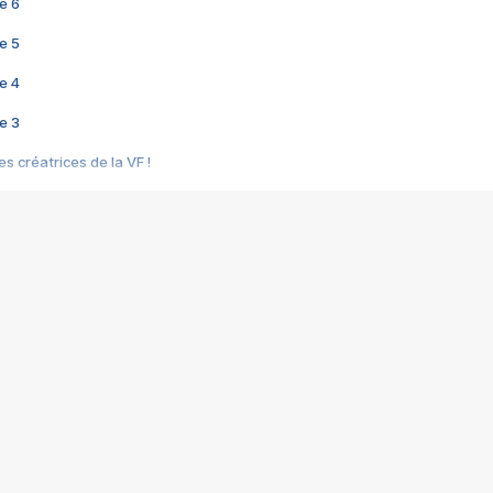
e 6
e 5
e 4
e 3
s créatrices de la VF !
e 2
e 1
e Mektoub My Love arrive enfin ! Rencontre avec Shaïn Boumedine et Sal
i : après Toni en famille
elle réalise le bouleversant Dites lui que je l'aime
ais ! Rencontre autour de Vie privée de Rebecca Zlotowski
 de Marguerite, Grave... Rencontre avec Ella Rumpf
 Les Rêveurs, un film intime sur la santé mentale