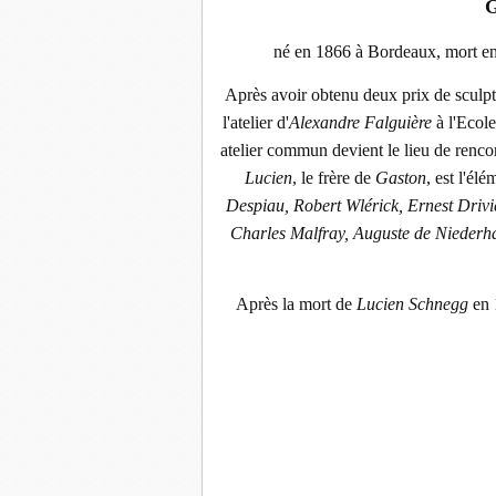
G
né en 1866 à Bordeaux, mort en 1
Après avoir obtenu deux prix de sculptu
l'atelier d'
Alexandre Falguière
à l'Ecole
atelier commun devient le lieu de rencont
Lucien
, le frère de
Gaston
, est l'é
Despiau, Robert Wlérick, Ernest Driv
Charles Malfray, Auguste de Niederha
Après la mort de
Lucien Schnegg
en 