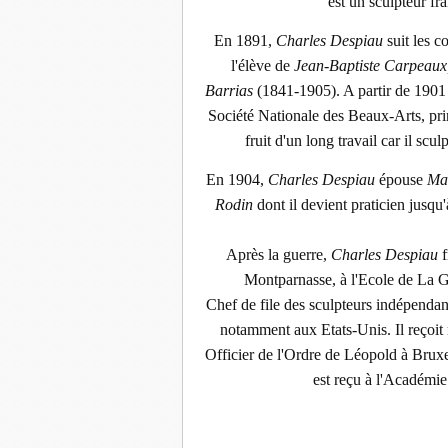
est un sculpteur f
En 1891,
Charles Despiau
suit les c
l'élève de
Jean-Baptiste Carpeaux
Barrias
(1841-1905). A partir de 1901 
Société Nationale des Beaux-Arts, prin
fruit d'un long travail car il sc
En 1904,
Charles Despiau
épouse
Ma
Rodin
dont il devient praticien jusqu'
Après la guerre,
Charles Despiau
f
Montparnasse, à l'Ecole de La 
Chef de file des sculpteurs indépendan
notamment aux Etats-Unis. Il reçoit 
Officier de l'Ordre de Léopold à Brux
est reçu à l'Académi