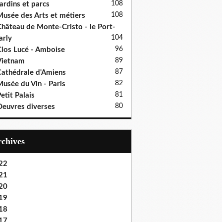
108
ardins et parcs
108
usée des Arts et métiers
hâteau de Monte-Cristo - le Port-
104
rly
96
los Lucé - Amboise
89
Vietnam
87
athédrale d'Amiens
82
usée du Vin - Paris
81
etit Palais
80
euvres diverses
Archives
22
21
20
19
18
17