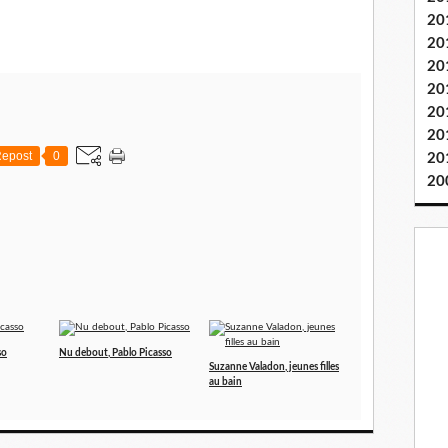
20
20
20
20
20
20
epost
0
20
20
so
Nu debout, Pablo Picasso
Suzanne Valadon, jeunes filles
au bain