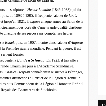
rançais originaire de Mont-de-Marsan.
ours de sculpture d'
Hector Lemaire
(1846-1933) qui fut
,
puis, de 1893 à 1895, il fréquente l'atelier de
Louis
et jusqu'en 1921, il expose chaque année au Salon de la
cipalement des portraits d'une grande qualité plastique,
ulpte chacune de ses pièces sans compter ses heures.
rie Rudel
, puis, en 1907, il entre dans l'atelier d'
Auguste
à la Première guerre mondiale. Pendant la guerre, il est
sergent fourrier.
réquente la
Bande à Schnegg
. En 1923, il travaille à
Grande Chaumière puis à L'Académie Scandinave.
ts,
Charles Despiau
connaît enfin le succès à l’étranger,
maintes distinctions : Officier de la Légion d'Honneur
elles puis Commandeur de la Légion d'Honneur. Enfin il
e Royale des Beaux Arts de Stockholm.