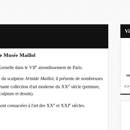
e Musée Maillol
vo
e
Grenelle dans le VII
arrondissement de Paris.
ve
e du sculpteur
Aristide Maillol
, il présente de nombreuses
e
>>
rtante collection d'art moderne du
XX
siècle (peinture,
culpture et dessin).
e
e
ont consacrées à l'art des
XX
et
XXI
siècles.