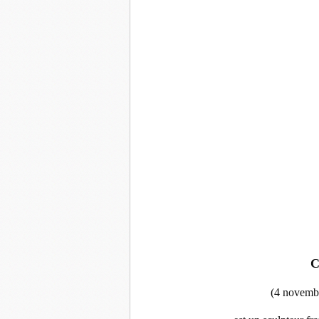
C
(4 novemb