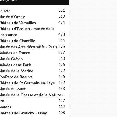
551
ouvre
510
usée d'Orsay
494
hâteau de Versailles
hâteau d'Ecouen - musée de la
473
naissance
314
hâteau de Chantilly
295
usée des Arts décoratifs - Paris
277
alades en France
240
usée Grévin
176
alades dans Paris
172
usée de la Marine
156
ooParc de Beauval
152
hâteau de St Germain-en-Laye
133
usée du jouet
usée de la Chasse et de la Nature -
127
ris
112
Amiens
108
hâteau de Grouchy - Osny