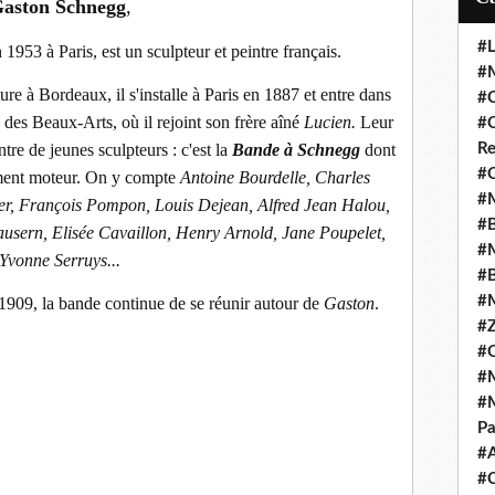
aston Schnegg
,
#L
953 à Paris, est un sculpteur et peintre français.
#M
re à Bordeaux, il s'installe à Paris en 1887 et entre dans
#C
 des Beaux-Arts, où il rejoint son frère aîné
Lucien.
Leur
#C
re de jeunes sculpteurs : c'est la
Bande à Schnegg
dont
Re
#C
lément moteur. On y compte
Antoine Bourdelle, Charles
#M
ier, François Pompon, Louis Dejean, Alfred Jean Halou,
#B
usern, Elisée Cavaillon, Henry Arnold, Jane Poupelet,
#M
Yvonne Serruys...
#B
#M
1909, la bande continue de se réunir autour de
Gaston
.
#Z
#C
#M
#M
Pa
#
#C