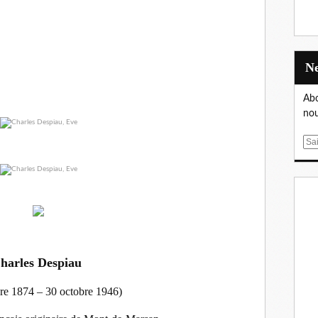
Abo
nou
E
m
a
i
l
harles Despiau
re 1874 – 30 octobre 1946)