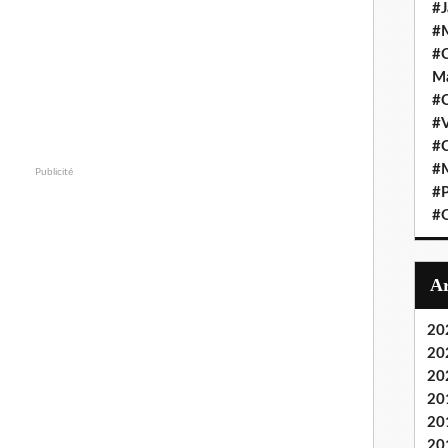
#J
#M
#C
Ma
#C
#
#C
#M
Publicité
#P
#O
20
20
20
20
20
20