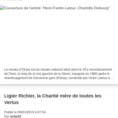
Le musée d’Orsay est un musée national situé dans le VII e arrondissement
de Paris, le long de la rive gauche de la Seine, inauguré en 1986 après le
réaménagement de l'ancienne gare d'Orsay, construite par Victor Laloux de
1898 à 1900. Ses collections...
Ligier Richier, la Charité mère de toutes les
Vertus
Publié le 06/01/2019 à 07:54
Par
acbx41