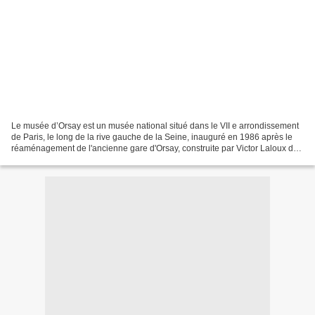
Le musée d’Orsay est un musée national situé dans le VII e arrondissement
de Paris, le long de la rive gauche de la Seine, inauguré en 1986 après le
réaménagement de l'ancienne gare d'Orsay, construite par Victor Laloux de
1898 à 1900. Ses collections...