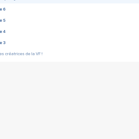
e 6
e 5
e 4
e 3
s créatrices de la VF !
e 2
e 1
e Mektoub My Love arrive enfin ! Rencontre avec Shaïn Boumedine et Sal
i : après Toni en famille
elle réalise le bouleversant Dites lui que je l'aime
ais ! Rencontre autour de Vie privée de Rebecca Zlotowski
 de Marguerite, Grave... Rencontre avec Ella Rumpf