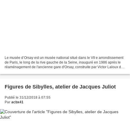
Le musée d’Orsay est un musée national situé dans le VII e arrondissement
de Paris, le long de la rive gauche de la Seine, inauguré en 1986 après le
réaménagement de l'ancienne gare d'Orsay, construite par Victor Laloux de
1898 à 1900. Ses collections...
Figures de Sibylles, atelier de Jacques Juliot
Publié le 31/12/2018 à 07:55
Par
acbx41