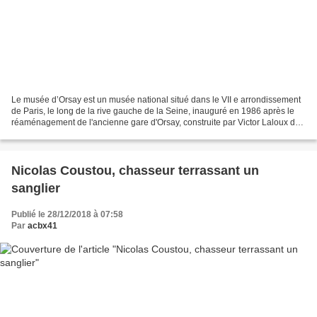
Le musée d’Orsay est un musée national situé dans le VII e arrondissement
de Paris, le long de la rive gauche de la Seine, inauguré en 1986 après le
réaménagement de l'ancienne gare d'Orsay, construite par Victor Laloux de
1898 à 1900. Ses collections...
Nicolas Coustou, chasseur terrassant un
sanglier
Publié le 28/12/2018 à 07:58
Par
acbx41