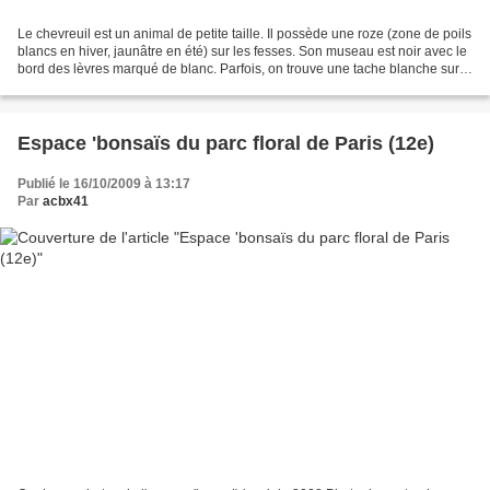
Le chevreuil est un animal de petite taille. Il possède une roze (zone de poils
blancs en hiver, jaunâtre en été) sur les fesses. Son museau est noir avec le
bord des lèvres marqué de blanc. Parfois, on trouve une tache blanche sur
l’avant du cou appelée...
Espace 'bonsaïs du parc floral de Paris (12e)
Publié le 16/10/2009 à 13:17
Par
acbx41