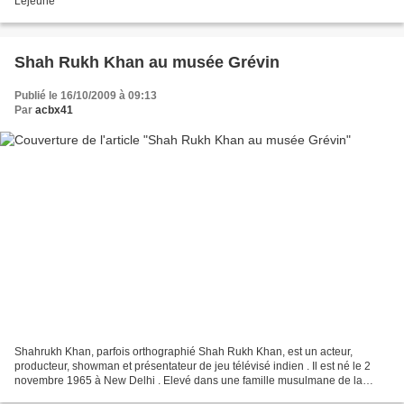
Lejeune
Shah Rukh Khan au musée Grévin
Publié le 16/10/2009 à 09:13
Par
acbx41
Shahrukh Khan, parfois orthographié Shah Rukh Khan, est un acteur,
producteur, showman et présentateur de jeu télévisé indien . Il est né le 2
novembre 1965 à New Delhi . Elevé dans une famille musulmane de la
classe moyenne de la banlieue de la capitale,...