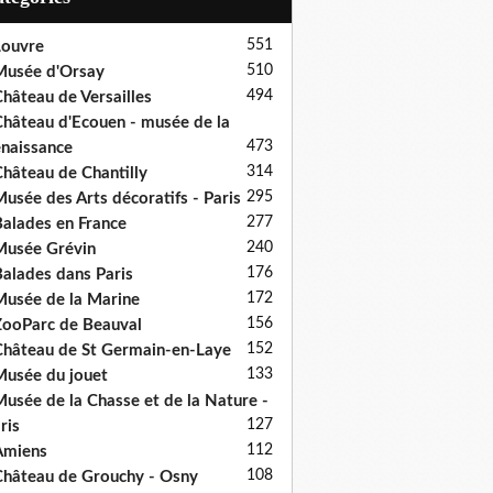
551
ouvre
510
usée d'Orsay
494
hâteau de Versailles
hâteau d'Ecouen - musée de la
473
naissance
314
hâteau de Chantilly
295
usée des Arts décoratifs - Paris
277
alades en France
240
usée Grévin
176
alades dans Paris
172
usée de la Marine
156
ooParc de Beauval
152
hâteau de St Germain-en-Laye
133
usée du jouet
usée de la Chasse et de la Nature -
127
ris
112
Amiens
108
hâteau de Grouchy - Osny