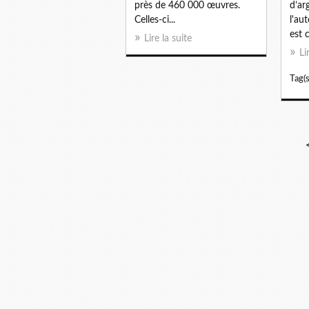
près de 460 000 œuvres.
d’ar
Celles-ci...
l'au
est 
Lire la suite
Li
Tag(s