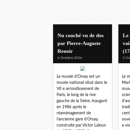
Nu couché vu de dos
Le 
par Pierre-Auguste
vai
Renoir
(17
6 Octobre 2016
5 Oc
Le musée d’Orsay est un
Le m
musée national situé dans le
Mari
VII e arrondissement de
musé
Paris, le long de la rive
scie
gauche de la Seine, inauguré
d’av
en 1986 après le
trad
réaménagement de
cent
l'ancienne gare d'Orsay,
ouve
construite par Victor Laloux
a voc