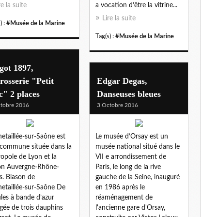
re la suite
a vocation d’être la vitrine...
Lire la suite
) :
#Musée de la Marine
Tag(s) :
#Musée de la Marine
got 1897,
rosserie "Petit
Edgar Degas,
" 2 places
Danseuses bleues
tobre 2016
3 Octobre 2016
etaillée-sur-Saône est
Le musée d’Orsay est un
commune située dans la
musée national situé dans le
opole de Lyon et la
VII e arrondissement de
on Auvergne-Rhône-
Paris, le long de la rive
s. Blason de
gauche de la Seine, inauguré
etaillée-sur-Saône De
en 1986 après le
les à bande d’azur
réaménagement de
gée de trois dauphins
l'ancienne gare d'Orsay,