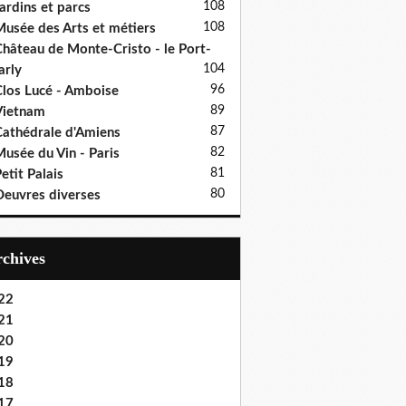
108
ardins et parcs
108
usée des Arts et métiers
hâteau de Monte-Cristo - le Port-
104
rly
96
los Lucé - Amboise
89
Vietnam
87
athédrale d'Amiens
82
usée du Vin - Paris
81
etit Palais
80
euvres diverses
Archives
22
21
20
19
18
17