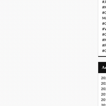
#J
#M
#C
Ma
#C
#
#C
#M
#P
#O
20
20
20
20
20
20