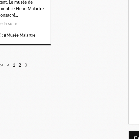
gent. Le musée de
tomobile Henri Malartre
consacré...
re la suite
) :
#Musée Malartre
<<
<
1
2
3