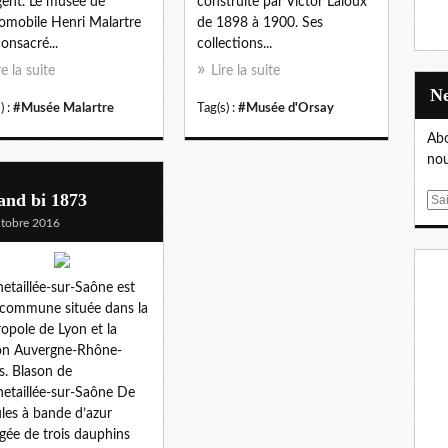
gent. Le musée de
construite par Victor Laloux
tomobile Henri Malartre
de 1898 à 1900. Ses
consacré...
collections...
re la suite
Lire la suite
) :
#Musée Malartre
Tag(s) :
#Musée d'Orsay
Abo
nou
and bi 1873
E
m
tobre 2016
a
i
l
etaillée-sur-Saône est
commune située dans la
opole de Lyon et la
on Auvergne-Rhône-
s. Blason de
etaillée-sur-Saône De
les à bande d’azur
gée de trois dauphins