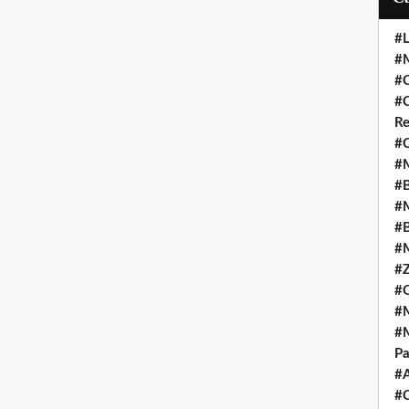
#L
#M
#C
#C
Re
#C
#M
#B
#M
#B
#M
#Z
#C
#M
#M
Pa
#
#C