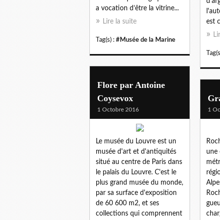
d’ar
a vocation d’être la vitrine...
l'au
Lire la suite
est 
Li
Tag(s) :
#Musée de la Marine
Tag(s
Flore par Antoine
Coysevox
Gr
1 Octobre 2016
1 Oc
Le musée du Louvre est un
Roch
musée d'art et d'antiquités
une 
situé au centre de Paris dans
métr
le palais du Louvre. C'est le
régi
plus grand musée du monde,
Alpe
par sa surface d'exposition
Roch
de 60 600 m2, et ses
gueu
collections qui comprennent
char