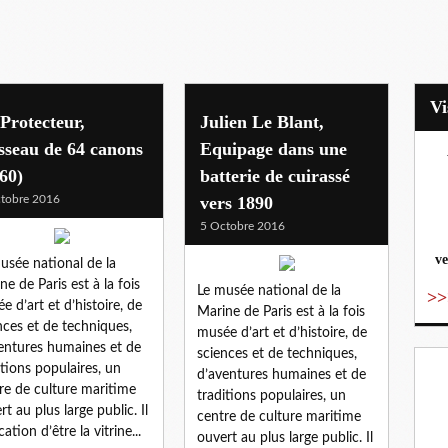
Protecteur,
Julien Le Blant,
sseau de 64 canons
Equipage dans une
60)
batterie de cuirassé
vo
tobre 2016
vers 1890
5 Octobre 2016
ve
usée national de la
ne de Paris est à la fois
Le musée national de la
>>
e d’art et d’histoire, de
Marine de Paris est à la fois
nces et de techniques,
musée d’art et d’histoire, de
entures humaines et de
sciences et de techniques,
itions populaires, un
d’aventures humaines et de
re de culture maritime
traditions populaires, un
rt au plus large public. Il
centre de culture maritime
ation d’être la vitrine...
ouvert au plus large public. Il