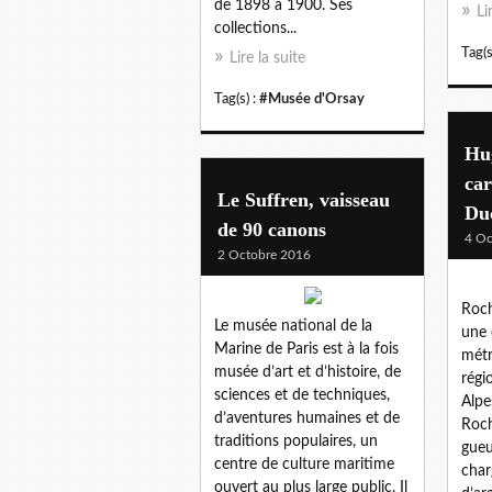
de 1898 à 1900. Ses
Li
collections...
Tag(s
Lire la suite
Tag(s) :
#Musée d'Orsay
Hu
car
Le Suffren, vaisseau
Duc
de 90 canons
4 Oc
2 Octobre 2016
Roch
Le musée national de la
une 
Marine de Paris est à la fois
métr
musée d’art et d’histoire, de
régi
sciences et de techniques,
Alpe
d’aventures humaines et de
Roch
traditions populaires, un
gueu
centre de culture maritime
char
ouvert au plus large public. Il