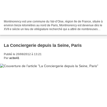
Montmorency est une commune du Val-d’Oise, région Ile de France, située à
environ treize kilomètres au nord de Paris, Montmorency est devenue dès le
XVII e siècle un lieu de villégiature recherché qui a attiré de nombreuses
célébrités. Le séjour de Jean-Jacques...
La Conciergerie depuis la Seine, Paris
Publié le 20/08/2012 à 13:21
Par
acbx41