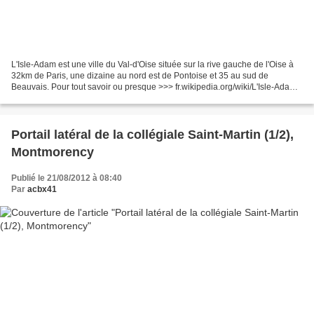
L'Isle-Adam est une ville du Val-d'Oise située sur la rive gauche de l'Oise à
32km de Paris, une dizaine au nord est de Pontoise et 35 au sud de
Beauvais. Pour tout savoir ou presque >>> fr.wikipedia.org/wiki/L'Isle-Adam
Créée vers 1910 par Henri Supplice,...
Portail latéral de la collégiale Saint-Martin (1/2),
Montmorency
Publié le 21/08/2012 à 08:40
Par
acbx41