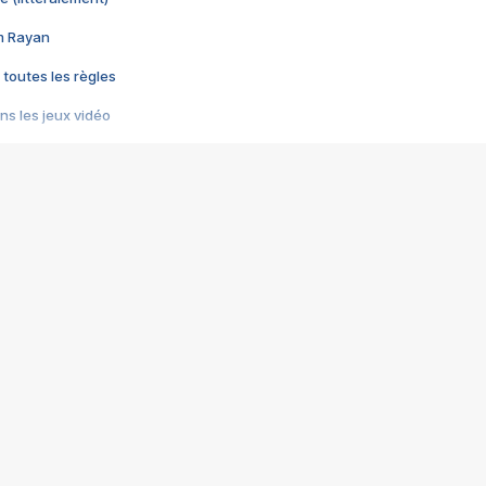
im Rayan
 toutes les règles
s les jeux vidéo
us choquant de Rockstar ? - Le scandale BULLY
e plus moche de Steam
du RÊVE tourne au CAUCHEMAR
pendant 8 heures
it… à tort
umiliés par un jeu vidéo
ire - Final Fantasy 8
ti un empire - Age of Empires
story DOFUS