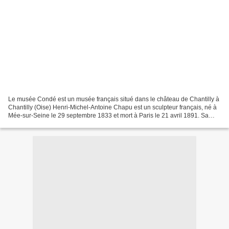
Le musée Condé est un musée français situé dans le château de Chantilly à
Chantilly (Oise) Henri-Michel-Antoine Chapu est un sculpteur français, né à
Mée-sur-Seine le 29 septembre 1833 et mort à Paris le 21 avril 1891. Sa
production est souvent inspirée...