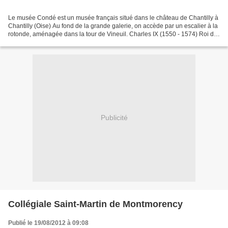
Le musée Condé est un musée français situé dans le château de Chantilly à
Chantilly (Oise) Au fond de la grande galerie, on accède par un escalier à la
rotonde, aménagée dans la tour de Vineuil. Charles IX (1550 - 1574) Roi de
France de 1560 à 1574. Henri...
Publicité
Collégiale Saint-Martin de Montmorency
Publié le 19/08/2012 à 09:08