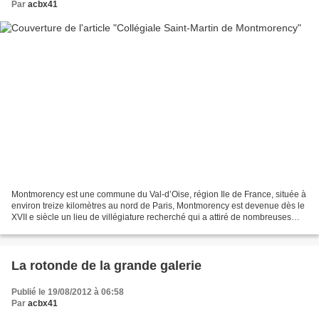
Par
acbx41
Montmorency est une commune du Val-d’Oise, région Ile de France, située à
environ treize kilomètres au nord de Paris, Montmorency est devenue dès le
XVII e siècle un lieu de villégiature recherché qui a attiré de nombreuses
célébrités. Le séjour de Jean-Jacques...
La rotonde de la grande galerie
Publié le 19/08/2012 à 06:58
Par
acbx41