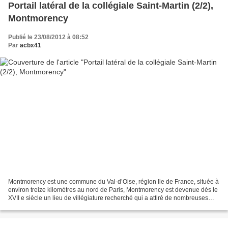
Portail latéral de la collégiale Saint-Martin (2/2),
Montmorency
Publié le 23/08/2012 à 08:52
Par
acbx41
Montmorency est une commune du Val-d’Oise, région Ile de France, située à
environ treize kilomètres au nord de Paris, Montmorency est devenue dès le
XVII e siècle un lieu de villégiature recherché qui a attiré de nombreuses
célébrités. Le séjour de Jean-Jacques...