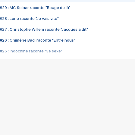
#29 : MC Solaar raconte "Bouge de là"
28 : Lorie raconte "Je vais vite"
#27 : Christophe Willem raconte "Jacques a dit"
#26 : Chimène Badi raconte "Entre nous"
#25 : Indochine raconte "3e sexe"
#24 : Zaho raconte "C'est chelou"
#23 : Patrick Bruel raconte "Au café des délices"
#22 : Kyo raconte "Le chemin"
#21 : Nolwenn Leroy raconte "Cassé"
#20 : Patrick Hernandez raconte "Born to be alive"
#19 : Lorie raconte "Près de moi"
#18 : Michael Jones raconte "A nos actes manqués" (avec Jean-Jacque