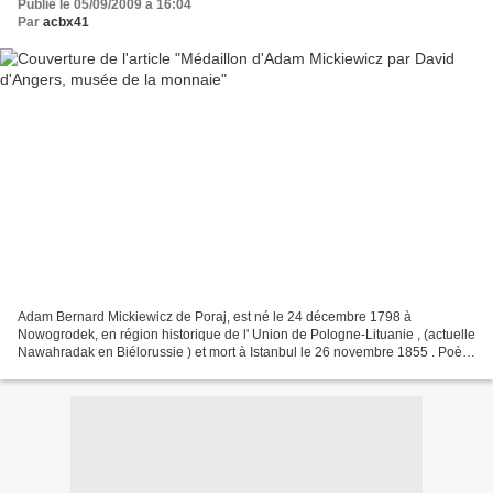
Publié le 05/09/2009 à 16:04
Par
acbx41
Adam Bernard Mickiewicz de Poraj, est né le 24 décembre 1798 à
Nowogrodek, en région historique de l' Union de Pologne-Lituanie , (actuelle
Nawahradak en Biélorussie ) et mort à Istanbul le 26 novembre 1855 . Poète
et écrivain polonais, fils de Nicolas...