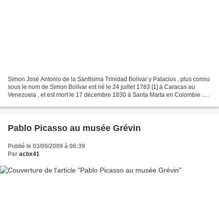
Simon José Antonio de la Santísima Trinidad Bolívar y Palacios , plus connu
sous le nom de Simon Bolívar est né le 24 juillet 1783 [1] à Caracas au
Venezuela , et est mort le 17 décembre 1830 à Santa Marta en Colombie .
Général et homme politique sud-américain,...
Pablo Picasso au musée Grévin
Publié le 03/09/2009 à 06:39
Par
acbx41