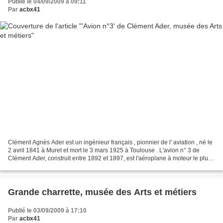
Publié le 04/09/2009 à 09:11
Par
acbx41
Clément Agnès Ader est un ingénieur français , pionnier de l' aviation , né le
2 avril 1841 à Muret et mort le 3 mars 1925 à Toulouse . L'avion n° 3 de
Clément Ader, construit entre 1892 et 1897, est l'aéroplane à moteur le plus
ancien du monde qui ait...
Grande charrette, musée des Arts et métiers
Publié le 03/09/2009 à 17:10
Par
acbx41