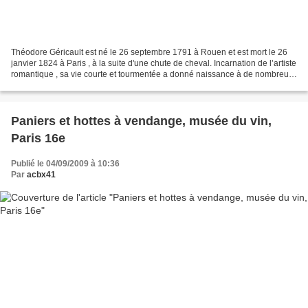
Théodore Géricault est né le 26 septembre 1791 à Rouen et est mort le 26
janvier 1824 à Paris , à la suite d'une chute de cheval. Incarnation de l’artiste
romantique , sa vie courte et tourmentée a donné naissance à de nombreux
mythes. Outre ses peintures...
Paniers et hottes à vendange, musée du vin,
Paris 16e
Publié le 04/09/2009 à 10:36
Par
acbx41