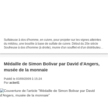
Sulfateuse à dos d'homme, en cuivre, pour projeter sur les vignes atteintes
du mildiou, une bouillie à base de sulfate de cuivre. Début du 20e siècle
Soufreuse à dos d'homme (à droite), munie d'un soufflet et d'un distributeur
actionné par un levier....
Médaille de Simon Bolivar par David d'Angers,
musée de la monnaie
Publié le 03/09/2009 à 15:24
Par
acbx41