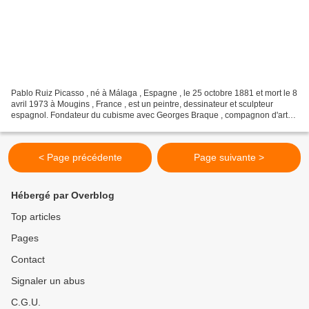
Pablo Ruiz Picasso , né à Málaga , Espagne , le 25 octobre 1881 et mort le 8
avril 1973 à Mougins , France , est un peintre, dessinateur et sculpteur
espagnol. Fondateur du cubisme avec Georges Braque , compagnon d'art
du surréalisme , il fut l'un des...
< Page précédente
Page suivante >
Hébergé par Overblog
Top articles
Pages
Contact
Signaler un abus
C.G.U.