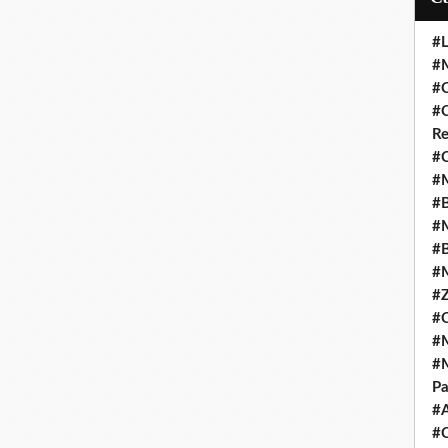
#L
#M
#C
#C
Re
#C
#M
#B
#M
#B
#M
#Z
#C
#M
#M
Pa
#
#C