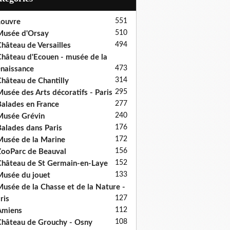
551
ouvre
510
usée d'Orsay
494
hâteau de Versailles
hâteau d'Ecouen - musée de la
473
naissance
314
hâteau de Chantilly
295
usée des Arts décoratifs - Paris
277
alades en France
240
usée Grévin
176
alades dans Paris
172
usée de la Marine
156
ooParc de Beauval
152
hâteau de St Germain-en-Laye
133
usée du jouet
usée de la Chasse et de la Nature -
127
ris
112
Amiens
108
hâteau de Grouchy - Osny