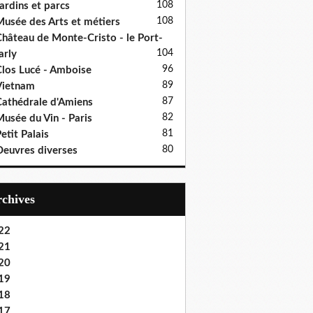
108
ardins et parcs
108
usée des Arts et métiers
hâteau de Monte-Cristo - le Port-
104
rly
96
los Lucé - Amboise
89
Vietnam
87
athédrale d'Amiens
82
usée du Vin - Paris
81
etit Palais
80
euvres diverses
Archives
22
21
20
19
18
17