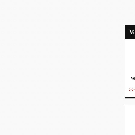
vo
ve
>>