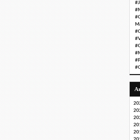
#J
#M
#C
Ma
#C
#
#C
#M
#P
#O
20
20
20
20
20
20