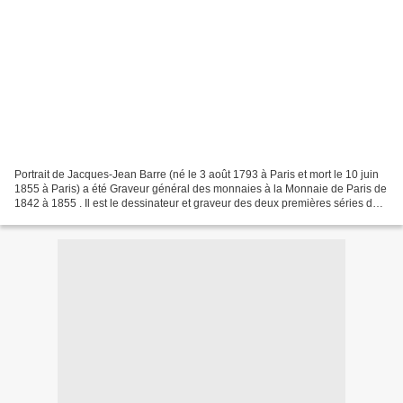
Portrait de Jacques-Jean Barre (né le 3 août 1793 à Paris et mort le 10 juin
1855 à Paris) a été Graveur général des monnaies à la Monnaie de Paris de
1842 à 1855 . Il est le dessinateur et graveur des deux premières séries de
timbres-poste de France...