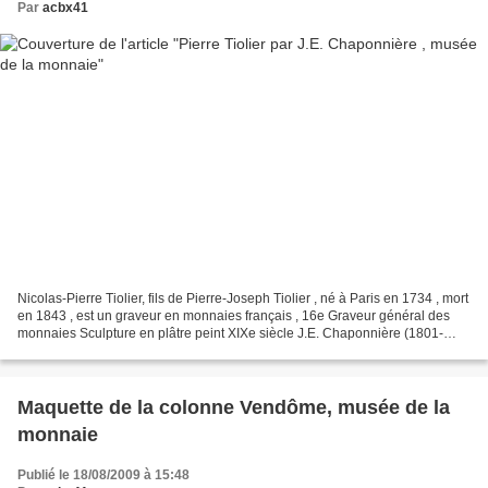
Par
acbx41
Nicolas-Pierre Tiolier, fils de Pierre-Joseph Tiolier , né à Paris en 1734 , mort
en 1843 , est un graveur en monnaies français , 16e Graveur général des
monnaies Sculpture en plâtre peint XIXe siècle J.E. Chaponnière (1801-
1835) reste une figure marquante...
Maquette de la colonne Vendôme, musée de la
monnaie
Publié le 18/08/2009 à 15:48