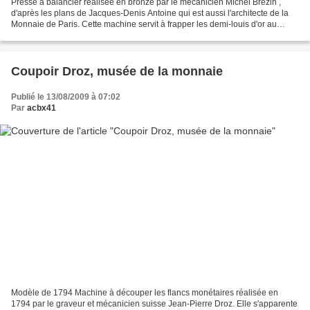
Presse à balancier réalisée en bronze par le mécanicien Michel Brézin ,
d'après les plans de Jacques-Denis Antoine qui est aussi l'architecte de la
Monnaie de Paris. Cette machine servit à frapper les demi-louis d'or au
buste habillé, à l'effigie de Louis...
Coupoir Droz, musée de la monnaie
Publié le 13/08/2009 à 07:02
Par
acbx41
Modèle de 1794 Machine à découper les flancs monétaires réalisée en
1794 par le graveur et mécanicien suisse Jean-Pierre Droz. Elle s'apparente