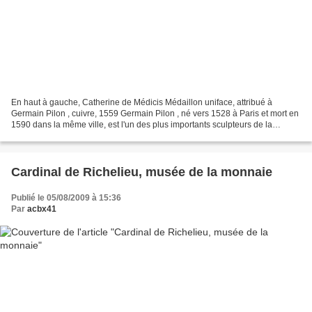
En haut à gauche, Catherine de Médicis Médaillon uniface, attribué à
Germain Pilon , cuivre, 1559 Germain Pilon , né vers 1528 à Paris et mort en
1590 dans la même ville, est l'un des plus importants sculpteurs de la
Renaissance française. Il a été le...
Cardinal de Richelieu, musée de la monnaie
Publié le 05/08/2009 à 15:36
Par
acbx41