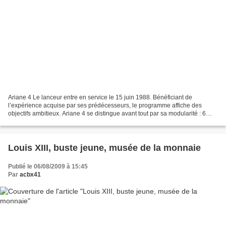
Ariane 4 Le lanceur entre en service le 15 juin 1988. Bénéficiant de
l’expérience acquise par ses prédécesseurs, le programme affiche des
objectifs ambitieux. Ariane 4 se distingue avant tout par sa modularité : 6
versions permettent de lancer en configuration...
Louis XIII, buste jeune, musée de la monnaie
Publié le 06/08/2009 à 15:45
Par
acbx41