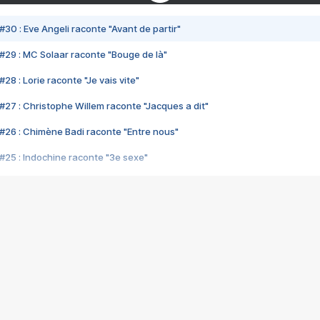
#30 : Eve Angeli raconte "Avant de partir"
#29 : MC Solaar raconte "Bouge de là"
28 : Lorie raconte "Je vais vite"
#27 : Christophe Willem raconte "Jacques a dit"
#26 : Chimène Badi raconte "Entre nous"
#25 : Indochine raconte "3e sexe"
#24 : Zaho raconte "C'est chelou"
#23 : Patrick Bruel raconte "Au café des délices"
#22 : Kyo raconte "Le chemin"
#21 : Nolwenn Leroy raconte "Cassé"
#20 : Patrick Hernandez raconte "Born to be alive"
#19 : Lorie raconte "Près de moi"