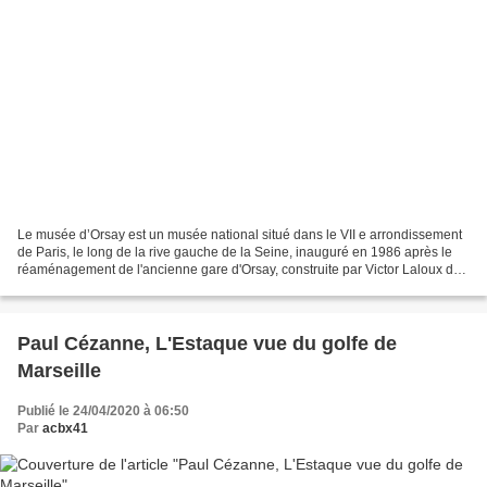
Le musée d’Orsay est un musée national situé dans le VII e arrondissement
de Paris, le long de la rive gauche de la Seine, inauguré en 1986 après le
réaménagement de l'ancienne gare d'Orsay, construite par Victor Laloux de
1898 à 1900. Ses collections...
Paul Cézanne, L'Estaque vue du golfe de
Marseille
Publié le 24/04/2020 à 06:50
Par
acbx41