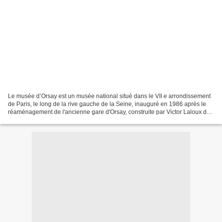
Le musée d’Orsay est un musée national situé dans le VII e arrondissement
de Paris, le long de la rive gauche de la Seine, inauguré en 1986 après le
réaménagement de l'ancienne gare d'Orsay, construite par Victor Laloux de
1898 à 1900. Ses collections...