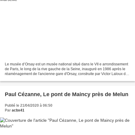
Le musée d’Orsay est un musée national situé dans le VII e arrondissement
de Paris, le long de la rive gauche de la Seine, inauguré en 1986 après le
réaménagement de l'ancienne gare d'Orsay, construite par Victor Laloux de
1898 à 1900. Ses collections...
Paul Cézanne, Le pont de Maincy près de Melun
Publié le 21/04/2020 à 06:50
Par
acbx41