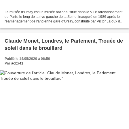
Le musée d’Orsay est un musée national situé dans le VII e arrondissement
de Paris, le long de la rive gauche de la Seine, inauguré en 1986 après le
réaménagement de l'ancienne gare d'Orsay, construite par Victor Laloux de
1898 à 1900. Ses collections...
Claude Monet, Londres, le Parlement, Trouée de
soleil dans le brouillard
Publié le 14/05/2020 à 06:50
Par
acbx41