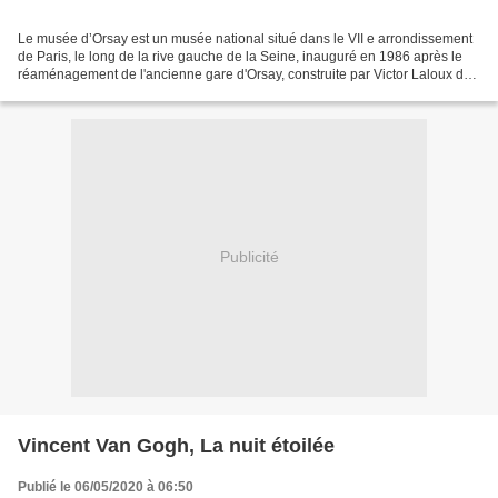
Le musée d’Orsay est un musée national situé dans le VII e arrondissement
de Paris, le long de la rive gauche de la Seine, inauguré en 1986 après le
réaménagement de l'ancienne gare d'Orsay, construite par Victor Laloux de
1898 à 1900. Ses collections...
Publicité
Vincent Van Gogh, La nuit étoilée
Publié le 06/05/2020 à 06:50