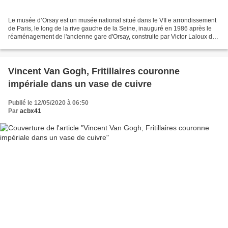
Le musée d’Orsay est un musée national situé dans le VII e arrondissement
de Paris, le long de la rive gauche de la Seine, inauguré en 1986 après le
réaménagement de l'ancienne gare d'Orsay, construite par Victor Laloux de
1898 à 1900. Ses collections...
Vincent Van Gogh, Fritillaires couronne
impériale dans un vase de cuivre
Publié le 12/05/2020 à 06:50
Par
acbx41