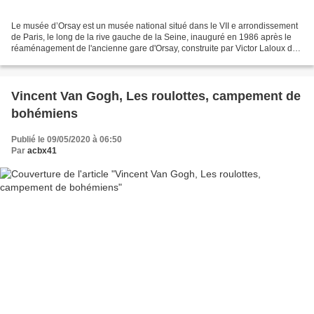
Le musée d’Orsay est un musée national situé dans le VII e arrondissement
de Paris, le long de la rive gauche de la Seine, inauguré en 1986 après le
réaménagement de l'ancienne gare d'Orsay, construite par Victor Laloux de
1898 à 1900. Ses collections...
Vincent Van Gogh, Les roulottes, campement de
bohémiens
Publié le 09/05/2020 à 06:50
Par
acbx41