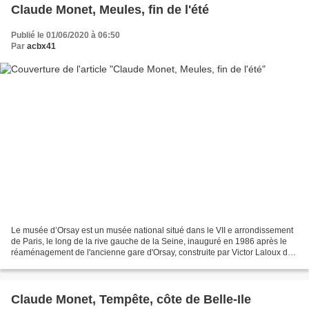
Claude Monet, Meules, fin de l'été
Publié le 01/06/2020 à 06:50
Par
acbx41
Le musée d’Orsay est un musée national situé dans le VII e arrondissement
de Paris, le long de la rive gauche de la Seine, inauguré en 1986 après le
réaménagement de l'ancienne gare d'Orsay, construite par Victor Laloux de
1898 à 1900. Ses collections...
Claude Monet, Tempête, côte de Belle-Ile