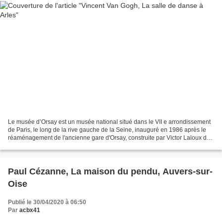
Le musée d’Orsay est un musée national situé dans le VII e arrondissement
de Paris, le long de la rive gauche de la Seine, inauguré en 1986 après le
réaménagement de l'ancienne gare d'Orsay, construite par Victor Laloux de
1898 à 1900. Ses collections...
Paul Cézanne, La maison du pendu, Auvers-sur-
Oise
Publié le 30/04/2020 à 06:50
Par
acbx41