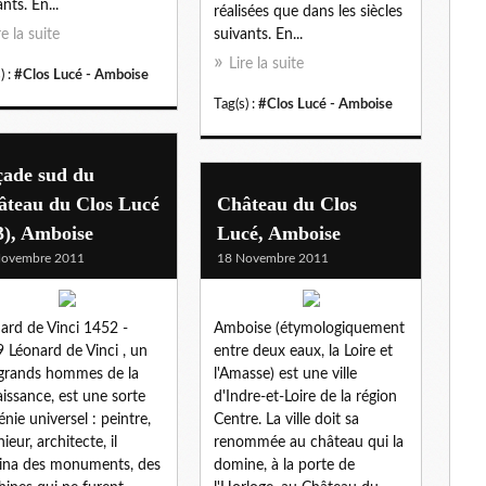
nts. En...
réalisées que dans les siècles
re la suite
suivants. En...
Lire la suite
) :
#Clos Lucé - Amboise
Tag(s) :
#Clos Lucé - Amboise
çade sud du
âteau du Clos Lucé
Château du Clos
3), Amboise
Lucé, Amboise
Novembre 2011
18 Novembre 2011
ard de Vinci 1452 -
Amboise (étymologiquement
 Léonard de Vinci , un
entre deux eaux, la Loire et
grands hommes de la
l'Amasse) est une ville
issance, est une sorte
d'Indre-et-Loire de la région
énie universel : peintre,
Centre. La ville doit sa
ieur, architecte, il
renommée au château qui la
ina des monuments, des
domine, à la porte de