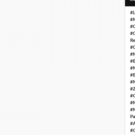
#L
#M
#C
#C
Re
#C
#M
#B
#M
#B
#M
#Z
#C
#M
#M
Pa
#
#C