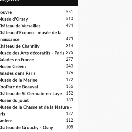
551
ouvre
510
usée d'Orsay
494
hâteau de Versailles
hâteau d'Ecouen - musée de la
473
naissance
314
hâteau de Chantilly
295
usée des Arts décoratifs - Paris
277
alades en France
240
usée Grévin
176
alades dans Paris
172
usée de la Marine
156
ooParc de Beauval
152
hâteau de St Germain-en-Laye
133
usée du jouet
usée de la Chasse et de la Nature -
127
ris
112
Amiens
108
hâteau de Grouchy - Osny