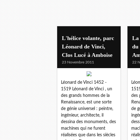
clos luce - amboise
L'hélice volante, parc
La 
Léonard de Vinci,
du 
Clos Lucé à Amboise
Am
23 Novembre 2011
22 
Léonard de Vinci 1452 -
Léon
1519 Léonard de Vinci , un
1519
des grands hommes de la
des 
Renaissance, est une sorte
Rena
de génie universel : peintre,
de g
ingénieur, architecte, il
ingén
dessina des monuments, des
dess
machines qui ne furent
mach
réalisées que dans les siècles
réal