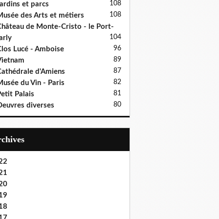
108
ardins et parcs
108
usée des Arts et métiers
hâteau de Monte-Cristo - le Port-
104
rly
96
los Lucé - Amboise
89
Vietnam
87
athédrale d'Amiens
82
usée du Vin - Paris
81
etit Palais
80
euvres diverses
Archives
22
21
20
19
18
17