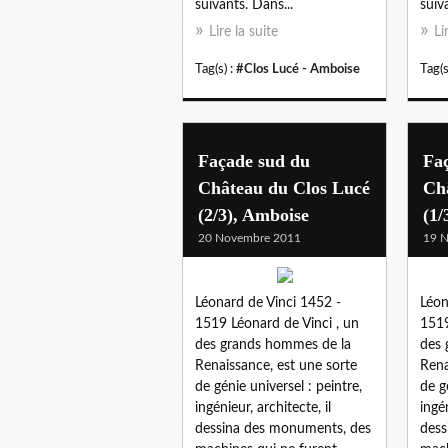
suivants. Dans...
suiva
Lire la suite
Li
Tag(s) :
#Clos Lucé - Amboise
Tag(s
Façade sud du
Fa
Château du Clos Lucé
Ch
(2/3), Amboise
(1/
20 Novembre 2011
19 
Léonard de Vinci 1452 -
Léon
1519 Léonard de Vinci , un
1519
des grands hommes de la
des 
Renaissance, est une sorte
Rena
de génie universel : peintre,
de g
ingénieur, architecte, il
ingén
dessina des monuments, des
dess