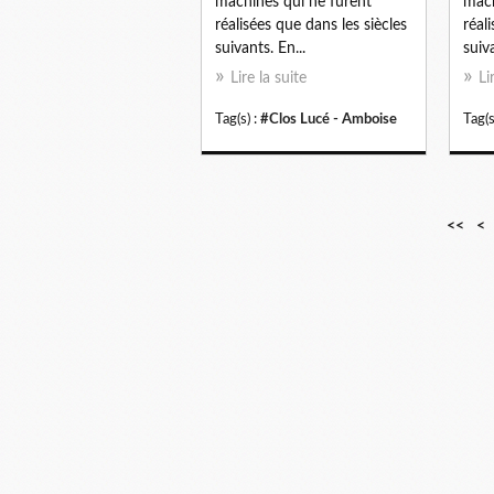
machines qui ne furent
mach
réalisées que dans les siècles
réal
suivants. En...
suiva
Lire la suite
Li
Tag(s) :
#Clos Lucé - Amboise
Tag(s
<<
<