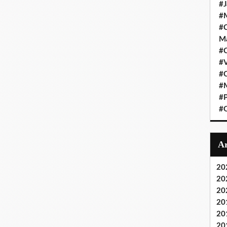
#J
#M
#C
Ma
#C
#
#C
#M
#P
#O
20
20
20
20
20
20