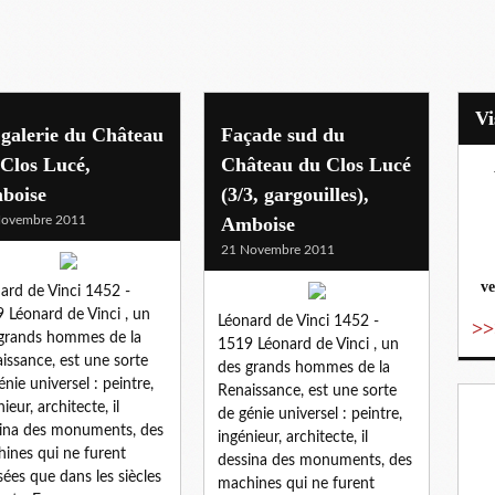
galerie du Château
Façade sud du
Clos Lucé,
Château du Clos Lucé
boise
(3/3, gargouilles),
vo
Novembre 2011
Amboise
21 Novembre 2011
ve
ard de Vinci 1452 -
 Léonard de Vinci , un
Léonard de Vinci 1452 -
>>
grands hommes de la
1519 Léonard de Vinci , un
issance, est une sorte
des grands hommes de la
énie universel : peintre,
Renaissance, est une sorte
ieur, architecte, il
de génie universel : peintre,
ina des monuments, des
ingénieur, architecte, il
ines qui ne furent
dessina des monuments, des
isées que dans les siècles
machines qui ne furent