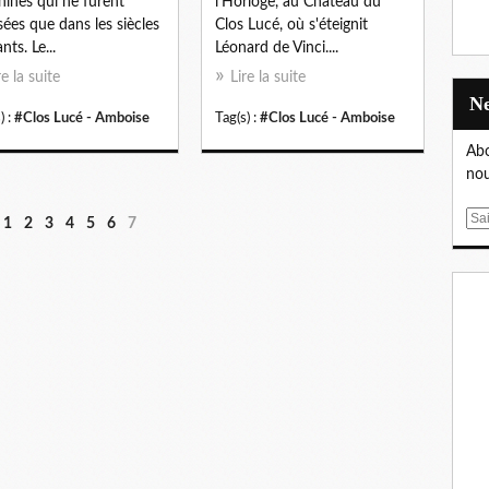
ines qui ne furent
l'Horloge, au Château du
isées que dans les siècles
Clos Lucé, où s'éteignit
nts. Le...
Léonard de Vinci....
re la suite
Lire la suite
) :
#Clos Lucé - Amboise
Tag(s) :
#Clos Lucé - Amboise
Abo
nou
E
1
2
3
4
5
6
7
m
a
i
l