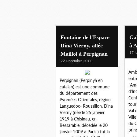
balades en france
Fontaine de l'Espace
Gab
Dina Vierny, allée
à 
Maillol à Perpignan
17 
22 Décembre 2011
Amb
entr
Perpignan (Perpinyà en
l'Am
catalan) est une commune
d'In
du département des
Cent
Pyrénées-Orientales, région
tour
Languedoc- Roussillon. Dina
Val 
Vierny (née le 25 janvier
Vill
1919 à Chisinau, en
du C
Bessarabie, décédée le 20
prin
janvier 2009 à Paris ) fut la