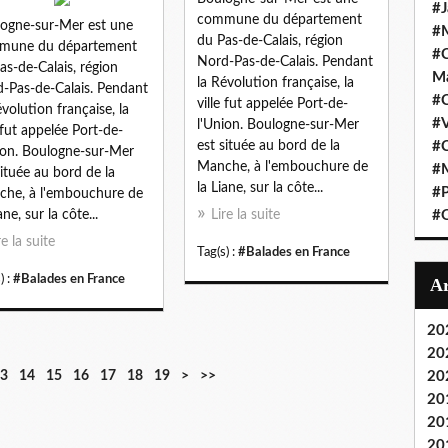
#J
commune du département
ogne-sur-Mer est une
#M
du Pas-de-Calais, région
mune du département
#C
Nord-Pas-de-Calais. Pendant
as-de-Calais, région
Ma
la Révolution française, la
-Pas-de-Calais. Pendant
#C
ville fut appelée Port-de-
évolution française, la
#
l'Union. Boulogne-sur-Mer
e fut appelée Port-de-
est située au bord de la
#C
ion. Boulogne-sur-Mer
Manche, à l'embouchure de
#M
située au bord de la
la Liane, sur la côte...
#P
he, à l'embouchure de
ane, sur la côte...
Lire la suite
#O
re la suite
Tag(s) :
#Balades en France
) :
#Balades en France
20
20
3
14
15
16
17
18
19
>
>>
20
20
20
20