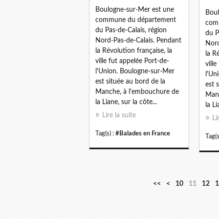
Boulogne-sur-Mer est une
Boul
commune du département
com
du Pas-de-Calais, région
du P
Nord-Pas-de-Calais. Pendant
Nord
la Révolution française, la
la R
ville fut appelée Port-de-
vill
l'Union. Boulogne-sur-Mer
l'Un
est située au bord de la
est 
Manche, à l'embouchure de
Manc
la Liane, sur la côte...
la Li
Lire la suite
Li
Tag(s) :
#Balades en France
Tag(s
<<
<
10
11
12
1