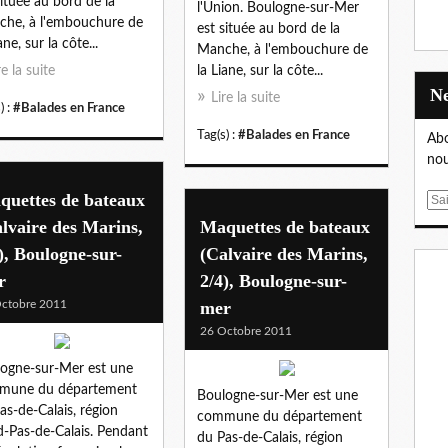
située au bord de la
l'Union. Boulogne-sur-Mer
he, à l'embouchure de
est située au bord de la
ane, sur la côte...
Manche, à l'embouchure de
re la suite
la Liane, sur la côte...
Lire la suite
) :
#Balades en France
Tag(s) :
#Balades en France
Abo
nou
quettes de bateaux
E
m
lvaire des Marins,
Maquettes de bateaux
a
), Boulogne-sur-
(Calvaire des Marins,
i
r
2/4), Boulogne-sur-
l
ctobre 2011
mer
26 Octobre 2011
ogne-sur-Mer est une
mune du département
Boulogne-sur-Mer est une
as-de-Calais, région
commune du département
-Pas-de-Calais. Pendant
du Pas-de-Calais, région