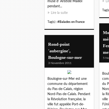
muse d' Aristide Maillol
Li
pendant...
Tag(s
Lire la suite
Tag(s) :
#Balades en France
Mo
mé
Rond-point
Fer
'aubergine',
me
Boulogne-sur-mer
5 N
3 Novembre 2011
Boul
Boulogne-sur-Mer est une
com
commune du département
du P
du Pas-de-Calais, région
Nord
Nord-Pas-de-Calais. Pendant
la R
la Révolution française, la
vill
ville fut appelée Port-de-
l'Un