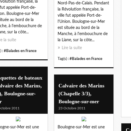
évolution française, la
Nord-Pas-de-Calais. Pendant
e fut appelée Port-de-
la Révolution française, la
ion. Boulogne-sur-Mer
ville fut appelée Port-de-
située au bord de la
l'Union. Boulogne-sur-Mer
he, à l'embouchure de
est située au bord de la
ane, sur la côte...
Manche, à l'embouchure de
re la suite
la Liane, sur la côte...
Lire la suite
) :
#Balades en France
Tag(s) :
#Balades en France
quettes de bateaux
lvaire des Marins,
Calvaire des Marins
), Boulogne-sur-
(Chapelle 3/3),
r
Boulogne-sur-mer
ctobre 2011
23 Octobre 2011
ogne-sur-Mer est une
Boulogne-sur-Mer est une