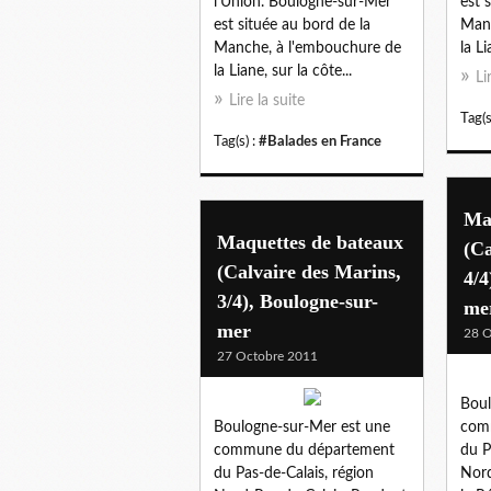
l'Union. Boulogne-sur-Mer
est 
est située au bord de la
Manc
Manche, à l'embouchure de
la Li
la Liane, sur la côte...
Li
Lire la suite
Tag(s
Tag(s) :
#Balades en France
Ma
Maquettes de bateaux
(Ca
(Calvaire des Marins,
4/4
3/4), Boulogne-sur-
me
mer
28 O
27 Octobre 2011
Boul
Boulogne-sur-Mer est une
com
commune du département
du P
du Pas-de-Calais, région
Nord