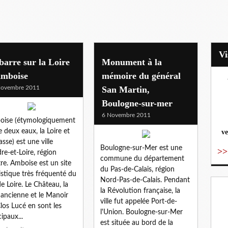
arre sur la Loire
Monument à la
Amboise
mémoire du général
Novembre 2011
San Martin,
vo
Boulogne-sur-mer
6 Novembre 2011
oise (étymologiquement
e deux eaux, la Loire et
ve
asse) est une ville
Boulogne-sur-Mer est une
>>
dre-et-Loire, région
commune du département
re. Amboise est un site
du Pas-de-Calais, région
istique très fréquenté du
Nord-Pas-de-Calais. Pendant
de Loire. Le Château, la
la Révolution française, la
e ancienne et le Manoir
ville fut appelée Port-de-
los Lucé en sont les
l'Union. Boulogne-sur-Mer
cipaux...
est située au bord de la