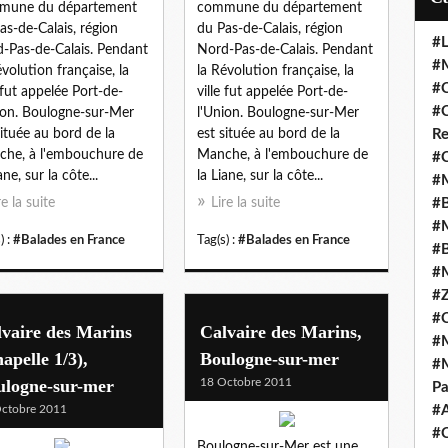
mune du département
commune du département
as-de-Calais, région
du Pas-de-Calais, région
#L
-Pas-de-Calais. Pendant
Nord-Pas-de-Calais. Pendant
#M
évolution française, la
la Révolution française, la
#C
e fut appelée Port-de-
ville fut appelée Port-de-
#C
ion. Boulogne-sur-Mer
l'Union. Boulogne-sur-Mer
située au bord de la
est située au bord de la
Re
he, à l'embouchure de
Manche, à l'embouchure de
#C
ane, sur la côte...
la Liane, sur la côte...
#M
re la suite
Lire la suite
#B
#M
) :
#Balades en France
Tag(s) :
#Balades en France
#B
#M
#Z
#C
vaire des Marins
Calvaire des Marins,
#M
apelle 1/3),
Boulogne-sur-mer
#M
ulogne-sur-mer
18 Octobre 2011
Pa
ctobre 2011
#
#C
Boulogne-sur-Mer est une