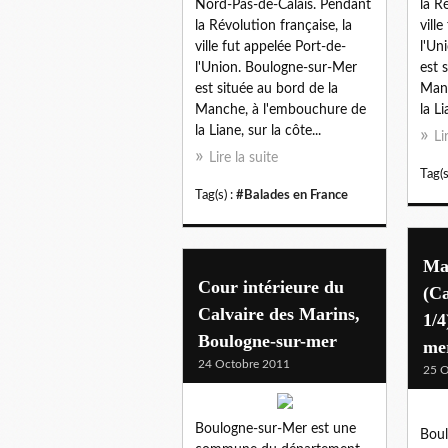
Nord-Pas-de-Calais. Pendant
la R
la Révolution française, la
vill
ville fut appelée Port-de-
l'Un
l'Union. Boulogne-sur-Mer
est 
est située au bord de la
Manc
Manche, à l'embouchure de
la Li
la Liane, sur la côte...
Li
Lire la suite
Tag(s
Tag(s) :
#Balades en France
Ma
Cour intérieure du
(Ca
Calvaire des Marins,
1/4
Boulogne-sur-mer
me
24 Octobre 2011
25 O
Boulogne-sur-Mer est une
Boul