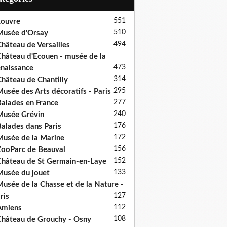
551
ouvre
510
usée d'Orsay
494
hâteau de Versailles
hâteau d'Ecouen - musée de la
473
naissance
314
hâteau de Chantilly
295
usée des Arts décoratifs - Paris
277
alades en France
240
usée Grévin
176
alades dans Paris
172
usée de la Marine
156
ooParc de Beauval
152
hâteau de St Germain-en-Laye
133
usée du jouet
usée de la Chasse et de la Nature -
127
ris
112
Amiens
108
hâteau de Grouchy - Osny