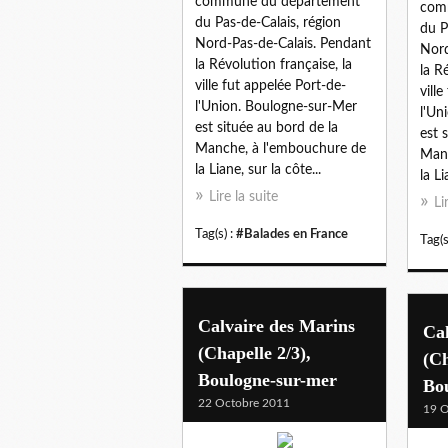
commune du département
com
du Pas-de-Calais, région
du P
Nord-Pas-de-Calais. Pendant
Nord
la Révolution française, la
la R
ville fut appelée Port-de-
vill
l'Union. Boulogne-sur-Mer
l'Un
est située au bord de la
est 
Manche, à l'embouchure de
Manc
la Liane, sur la côte...
la Li
Lire la suite
Li
Tag(s) :
#Balades en France
Tag(s
Calvaire des Marins
Cal
(Chapelle 2/3),
(Ch
Boulogne-sur-mer
Bo
22 Octobre 2011
19 O