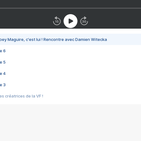
bey Maguire, c'est lui ! Rencontre avec Damien Witecka
e 6
e 5
e 4
e 3
s créatrices de la VF !
e 2
e 1
e Mektoub My Love arrive enfin ! Rencontre avec Shaïn Boumedine et Sal