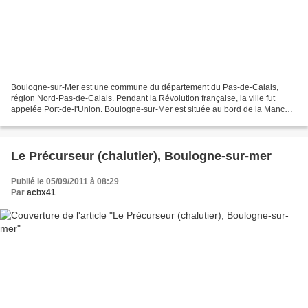
Boulogne-sur-Mer est une commune du département du Pas-de-Calais,
région Nord-Pas-de-Calais. Pendant la Révolution française, la ville fut
appelée Port-de-l'Union. Boulogne-sur-Mer est située au bord de la Manche,
à l'embouchure de la Liane, sur la côte...
Le Précurseur (chalutier), Boulogne-sur-mer
Publié le 05/09/2011 à 08:29
Par
acbx41