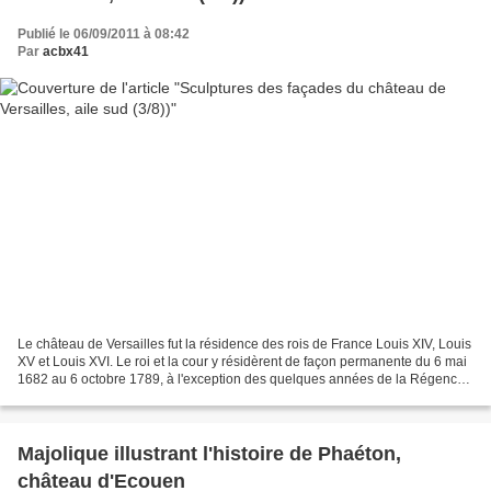
Publié le 06/09/2011 à 08:42
Par
acbx41
Le château de Versailles fut la résidence des rois de France Louis XIV, Louis
XV et Louis XVI. Le roi et la cour y résidèrent de façon permanente du 6 mai
1682 au 6 octobre 1789, à l'exception des quelques années de la Régence.
Trente-deux statues furent...
Majolique illustrant l'histoire de Phaéton,
château d'Ecouen