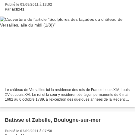
Publié le 03/09/2011 à 13:02
Par
acbx41
Le château de Versailles fut la résidence des rois de France Louis XIV, Louis
XV et Louis XVI. Le roi et la cour y résidèrent de façon permanente du 6 mai
1682 au 6 octobre 1789, à l'exception des quelques années de la Régence.
Trente-deux statues furent...
Batisse et Zabelle, Boulogne-sur-mer
Publié le 03/09/2011 à 07:50