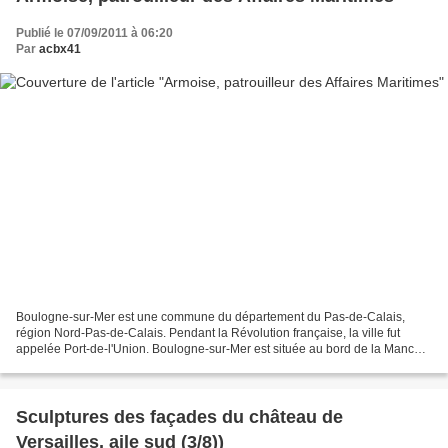
Publié le 07/09/2011 à 06:20
Par
acbx41
Boulogne-sur-Mer est une commune du département du Pas-de-Calais,
région Nord-Pas-de-Calais. Pendant la Révolution française, la ville fut
appelée Port-de-l'Union. Boulogne-sur-Mer est située au bord de la Manche,
à l'embouchure de la Liane, sur la côte...
Sculptures des façades du château de
Versailles, aile sud (3/8))