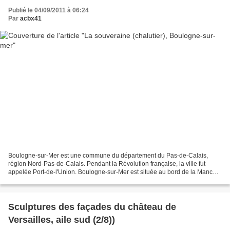
Publié le 04/09/2011 à 06:24
Par
acbx41
Boulogne-sur-Mer est une commune du département du Pas-de-Calais,
région Nord-Pas-de-Calais. Pendant la Révolution française, la ville fut
appelée Port-de-l'Union. Boulogne-sur-Mer est située au bord de la Manche,
à l'embouchure de la Liane, sur la côte...
Sculptures des façades du château de
Versailles, aile sud (2/8))