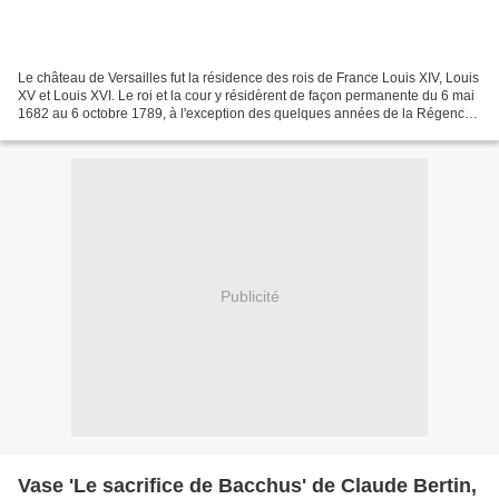
Le château de Versailles fut la résidence des rois de France Louis XIV, Louis
XV et Louis XVI. Le roi et la cour y résidèrent de façon permanente du 6 mai
1682 au 6 octobre 1789, à l'exception des quelques années de la Régence.
Parterre du midi Numa Pompilius...
Publicité
Vase 'Le sacrifice de Bacchus' de Claude Bertin,