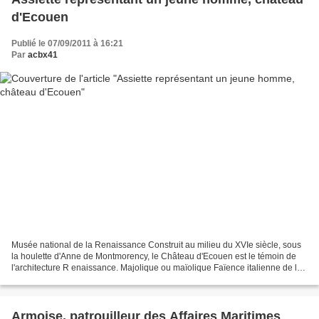
d'Ecouen
Publié le 07/09/2011 à 16:21
Par
acbx41
Musée national de la Renaissance Construit au milieu du XVIe siècle, sous
la houlette d'Anne de Montmorency, le Château d'Ecouen est le témoin de
l'architecture R enaissance. Majolique ou maïolique Faïence italienne de la
Renaissance (XVI e et XVII e...
Armoise, patrouilleur des Affaires Maritimes