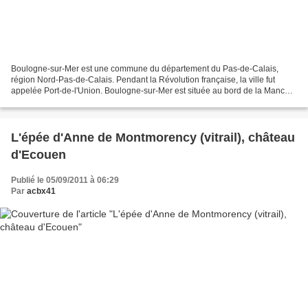
Boulogne-sur-Mer est une commune du département du Pas-de-Calais,
région Nord-Pas-de-Calais. Pendant la Révolution française, la ville fut
appelée Port-de-l'Union. Boulogne-sur-Mer est située au bord de la Manche,
à l'embouchure de la Liane, sur la côte...
L'épée d'Anne de Montmorency (vitrail), château
d'Ecouen
Publié le 05/09/2011 à 06:29
Par
acbx41