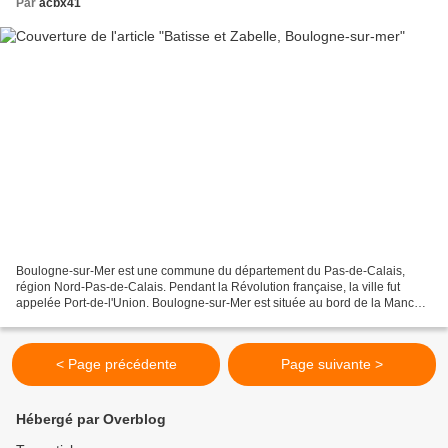
Par
acbx41
Boulogne-sur-Mer est une commune du département du Pas-de-Calais,
région Nord-Pas-de-Calais. Pendant la Révolution française, la ville fut
appelée Port-de-l'Union. Boulogne-sur-Mer est située au bord de la Manche,
à l'embouchure de la Liane, sur la côte...
< Page précédente
Page suivante >
Hébergé par Overblog