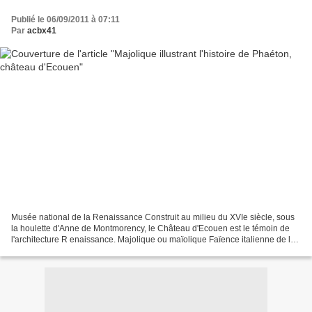
Publié le 06/09/2011 à 07:11
Par
acbx41
Musée national de la Renaissance Construit au milieu du XVIe siècle, sous
la houlette d'Anne de Montmorency, le Château d'Ecouen est le témoin de
l'architecture R enaissance. Majolique ou maïolique Faïence italienne de la
Renaissance (XVI e et XVII e...