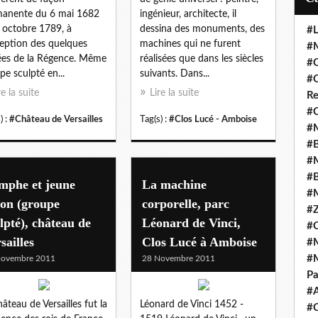
anente du 6 mai 1682
ingénieur, architecte, il
 octobre 1789, à
dessina des monuments, des
#L
ception des quelques
machines qui ne furent
#M
es de la Régence. Même
réalisées que dans les siècles
#C
pe sculpté en...
suivants. Dans...
#C
re la suite
Lire la suite
Re
#C
) :
#Château de Versailles
Tag(s) :
#Clos Lucé - Amboise
#M
#B
#M
#B
mphe et jeune
La machine
#M
ton (groupe
corporelle, parc
#Z
lpté), château de
Léonard de Vinci,
#C
sailles
Clos Lucé à Amboise
#M
#M
Novembre 2011
28 Novembre 2011
Pa
#
hâteau de Versailles fut la
Léonard de Vinci 1452 -
#C