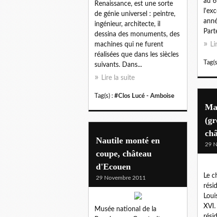
au 6
Renaissance, est une sorte
l'ex
de génie universel : peintre,
anné
ingénieur, architecte, il
Part
dessina des monuments, des
machines qui ne furent
Li
réalisées que dans les siècles
Tag(s
suivants. Dans...
Lire la suite
Tag(s) :
#Clos Lucé - Amboise
Mar
(gr
châ
Nautile monté en
29 
coupe, château
d'Ecouen
Le c
29 Novembre 2011
rési
Loui
XVI.
Musée national de la
rési