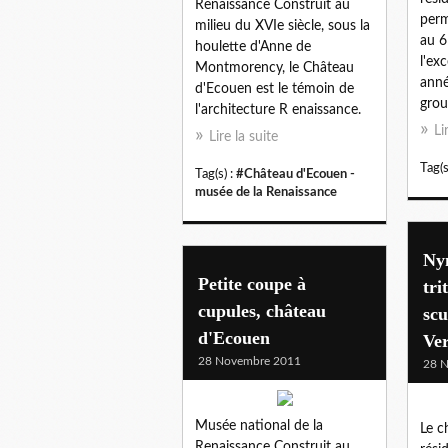
Renaissance Construit au
perm
milieu du XVIe siècle, sous la
au 6
houlette d'Anne de
l'ex
Montmorency, le Château
anné
d'Ecouen est le témoin de
grou
l'architecture R enaissance.
Li
Lire la suite
Tag(s
Tag(s) :
#Château d'Ecouen -
musée de la Renaissance
Ny
Petite coupe à
tri
cupules, château
scu
d'Ecouen
Ver
28 Novembre 2011
28 
Musée national de la
Le c
Renaissance Construit au