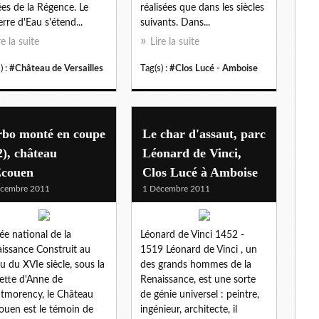
es de la Régence. Le
réalisées que dans les siècles
erre d'Eau s'étend...
suivants. Dans...
re la suite
Lire la suite
) :
#Château de Versailles
Tag(s) :
#Clos Lucé - Amboise
rbo monté en coupe
Le char d'assaut, parc
2), château
Léonard de Vinci,
Ecouen
Clos Lucé à Amboise
écembre 2011
1 Décembre 2011
e national de la
Léonard de Vinci 1452 -
issance Construit au
1519 Léonard de Vinci , un
eu du XVIe siècle, sous la
des grands hommes de la
ette d'Anne de
Renaissance, est une sorte
morency, le Château
de génie universel : peintre,
ouen est le témoin de
ingénieur, architecte, il