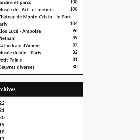
108
ardins et parcs
108
usée des Arts et métiers
hâteau de Monte-Cristo - le Port-
104
rly
96
los Lucé - Amboise
89
Vietnam
87
athédrale d'Amiens
82
usée du Vin - Paris
81
etit Palais
80
euvres diverses
Archives
22
21
20
19
18
17