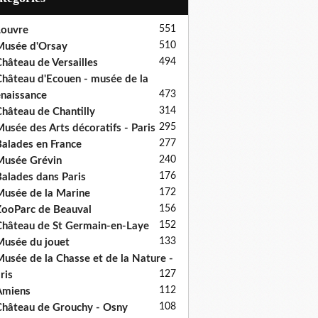
551
ouvre
510
usée d'Orsay
494
hâteau de Versailles
hâteau d'Ecouen - musée de la
473
naissance
314
hâteau de Chantilly
295
usée des Arts décoratifs - Paris
277
alades en France
240
usée Grévin
176
alades dans Paris
172
usée de la Marine
156
ooParc de Beauval
152
hâteau de St Germain-en-Laye
133
usée du jouet
usée de la Chasse et de la Nature -
127
ris
112
Amiens
108
hâteau de Grouchy - Osny