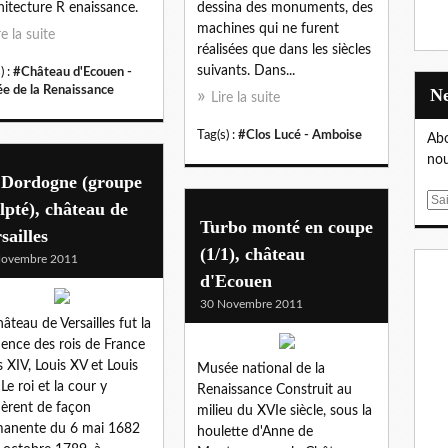
chitecture R enaissance.
dessina des monuments, des
machines qui ne furent
re la suite
réalisées que dans les siècles
suivants. Dans...
) :
#Château d'Ecouen -
e de la Renaissance
Lire la suite
Tag(s) :
#Clos Lucé - Amboise
Abo
nou
 Dordogne (groupe
E
lpté), château de
m
Turbo monté en coupe
sailles
a
(1/1), château
Novembre 2011
i
d'Ecouen
l
30 Novembre 2011
hâteau de Versailles fut la
dence des rois de France
s XIV, Louis XV et Louis
Musée national de la
 Le roi et la cour y
Renaissance Construit au
dèrent de façon
milieu du XVIe siècle, sous la
anente du 6 mai 1682
houlette d'Anne de