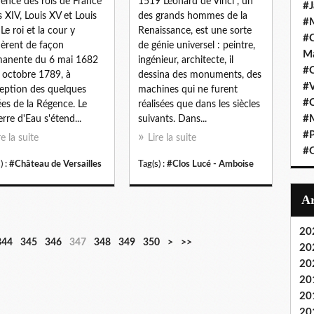
dence des rois de France
1519 Léonard de Vinci , un
#J
s XIV, Louis XV et Louis
des grands hommes de la
#M
 Le roi et la cour y
Renaissance, est une sorte
#C
dèrent de façon
de génie universel : peintre,
Ma
anente du 6 mai 1682
ingénieur, architecte, il
#C
 octobre 1789, à
dessina des monuments, des
#
ception des quelques
machines qui ne furent
#C
es de la Régence. Le
réalisées que dans les siècles
#M
erre d'Eau s'étend...
suivants. Dans...
#P
re la suite
Lire la suite
#O
) :
#Château de Versailles
Tag(s) :
#Clos Lucé - Amboise
20
3
3
3
3
4
5
344
345
346
347
348
349
350
>
>>
20
6
7
8
9
0
0
20
0
0
0
0
0
0
20
20
20