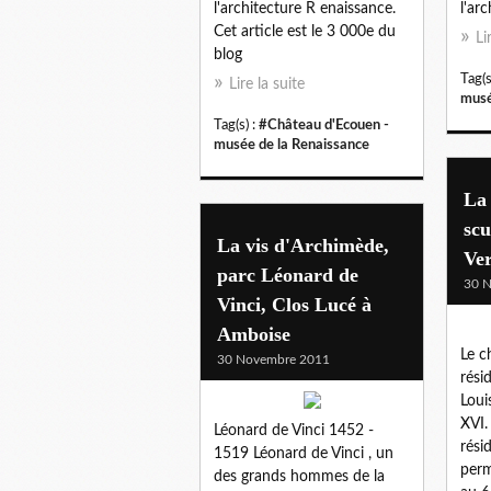
l'architecture R enaissance.
l'ar
Cet article est le 3 000e du
Li
blog
Tag(s
Lire la suite
musé
Tag(s) :
#Château d'Ecouen -
musée de la Renaissance
La
scu
La vis d'Archimède,
Ver
parc Léonard de
30 
Vinci, Clos Lucé à
Amboise
Le c
30 Novembre 2011
rési
Loui
XVI.
Léonard de Vinci 1452 -
rési
1519 Léonard de Vinci , un
perm
des grands hommes de la