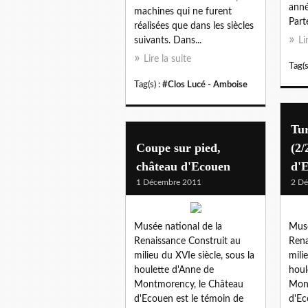
anné
machines qui ne furent
Part
réalisées que dans les siècles
suivants. Dans...
Li
Lire la suite
Tag(s
Tag(s) :
#Clos Lucé - Amboise
Tu
Coupe sur pied,
(2/
château d'Ecouen
d'
1 Décembre 2011
2 D
Musée national de la
Musé
Renaissance Construit au
Rena
milieu du XVIe siècle, sous la
mili
houlette d'Anne de
houl
Montmorency, le Château
Mont
d'Ecouen est le témoin de
d'Ec