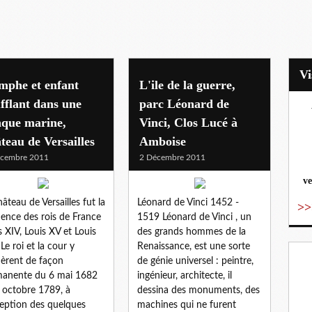
mphe et enfant
L'ile de la guerre,
fflant dans une
parc Léonard de
nque marine,
Vinci, Clos Lucé à
vo
teau de Versailles
Amboise
écembre 2011
2 Décembre 2011
ve
hâteau de Versailles fut la
Léonard de Vinci 1452 -
>>
dence des rois de France
1519 Léonard de Vinci , un
s XIV, Louis XV et Louis
des grands hommes de la
 Le roi et la cour y
Renaissance, est une sorte
dèrent de façon
de génie universel : peintre,
anente du 6 mai 1682
ingénieur, architecte, il
 octobre 1789, à
dessina des monuments, des
ception des quelques
machines qui ne furent