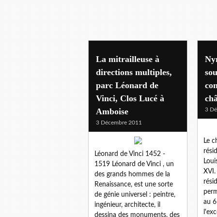
La mitrailleuse à
Ny
directions multiples,
sou
parc Léonard de
co
Vinci, Clos Lucé à
châ
Amboise
3 D
3 Décembre 2011
Le c
rési
Léonard de Vinci 1452 -
Loui
1519 Léonard de Vinci , un
XVI.
des grands hommes de la
rési
Renaissance, est une sorte
perm
de génie universel : peintre,
au 6
ingénieur, architecte, il
l'ex
dessina des monuments, des