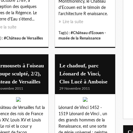
 octobre 1789, à
Montmorency, le Château
ception des quelques
d'Ecouen est le témoin de
es de la Régence. Le
l'architecture R enaissance.
erre d'Eau s'étend...
Lire la suite
re la suite
Tag(s) :
#Château d'Ecouen -
) :
#Château de Versailles
musée de la Renaissance
mousets à l'oiseau
Le chadouf, parc
oupe sculpté, 2/2),
Léonard de Vinci,
teau de Versailles
Clos Lucé à Amboise
Novembre 2011
29 Novembre 2011
hâteau de Versailles fut la
Léonard de Vinci 1452 -
dence des rois de France
1519 Léonard de Vinci , un
s XIV, Louis XV et Louis
des grands hommes de la
 Le roi et la cour y
Renaissance, est une sorte
dèrent de façon
de génie universel : peintre,