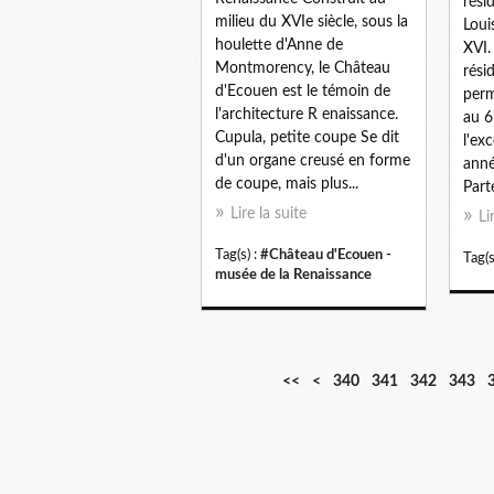
rési
milieu du XVIe siècle, sous la
Loui
houlette d'Anne de
XVI.
Montmorency, le Château
rési
d'Ecouen est le témoin de
perm
l'architecture R enaissance.
au 6
Cupula, petite coupe Se dit
l'ex
d'un organe creusé en forme
anné
de coupe, mais plus...
Part
Lire la suite
Li
Tag(s) :
#Château d'Ecouen -
Tag(s
musée de la Renaissance
3
3
3
3
<<
<
340
341
342
343
0
1
2
3
0
0
0
0