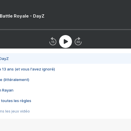
 Battle Royale - DayZ
 DayZ
 a 13 ans (et vous l'avez ignoré)
e (littéralement)
im Rayan
 toutes les règles
s les jeux vidéo
us choquant de Rockstar ? - Le scandale BULLY