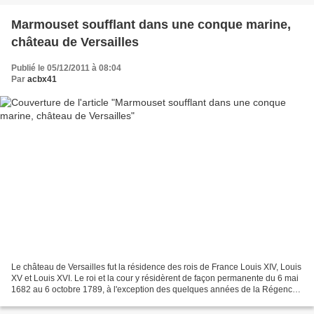
Marmouset soufflant dans une conque marine,
château de Versailles
Publié le 05/12/2011 à 08:04
Par
acbx41
Le château de Versailles fut la résidence des rois de France Louis XIV, Louis
XV et Louis XVI. Le roi et la cour y résidèrent de façon permanente du 6 mai
1682 au 6 octobre 1789, à l'exception des quelques années de la Régence.
Corneille Van Cleve 1690...