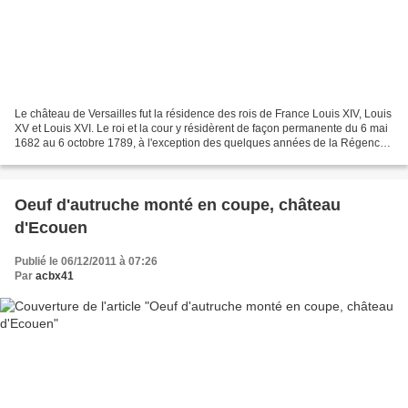
Le château de Versailles fut la résidence des rois de France Louis XIV, Louis
XV et Louis XVI. Le roi et la cour y résidèrent de façon permanente du 6 mai
1682 au 6 octobre 1789, à l'exception des quelques années de la Régence.
Le Parterre d'Eau s'étend...
Oeuf d'autruche monté en coupe, château
d'Ecouen
Publié le 06/12/2011 à 07:26
Par
acbx41