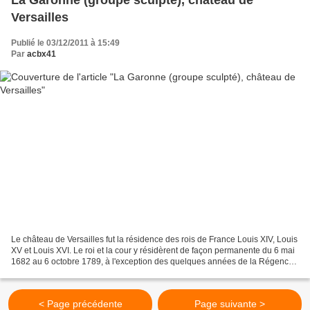
La Garonne (groupe sculpté), château de
Versailles
Publié le 03/12/2011 à 15:49
Par
acbx41
Le château de Versailles fut la résidence des rois de France Louis XIV, Louis
XV et Louis XVI. Le roi et la cour y résidèrent de façon permanente du 6 mai
1682 au 6 octobre 1789, à l'exception des quelques années de la Régence.
Le Parterre d'Eau s'étend...
< Page précédente
Page suivante >