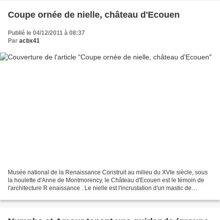
Coupe ornée de nielle, château d'Ecouen
Publié le 04/12/2011 à 08:37
Par
acbx41
Musée national de la Renaissance Construit au milieu du XVIe siècle, sous
la houlette d'Anne de Montmorency, le Château d'Ecouen est le témoin de
l'architecture R enaissance . Le nielle est l'incrustation d'un mastic de
couleur foncé dans les traits d'un...