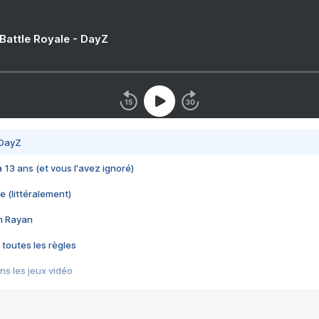
 Battle Royale - DayZ
 DayZ
 a 13 ans (et vous l'avez ignoré)
e (littéralement)
im Rayan
 toutes les règles
s les jeux vidéo
us choquant de Rockstar ? - Le scandale BULLY