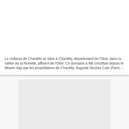
Le château de Chantilly se situe à Chantilly, département de l'Oise, dans la
vallée de la Nonette, affluent de l'Oise. Ce domaine a été constitué depuis le
Moyen Age par les propriétaires de Chantilly. Auguste Nicolas Caïn (Paris,
1821 - 1894), est un...