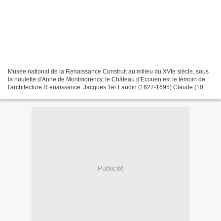
Musée national de la Renaissance Construit au milieu du XVIe siècle, sous
la houlette d'Anne de Montmorency, le Château d'Ecouen est le témoin de
l'architecture R enaissance. Jacques 1er Laudin (1627-1695) Claude (10
avant J.C. - 54 après J.C.), empereur...
Publicité