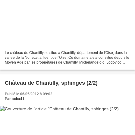
Le château de Chantilly se situe à Chantilly, département de l'Oise, dans la
vallée de la Nonette, affluent de l'Oise. Ce domaine a été constitué depuis le
Moyen Age par les propriétaires de Chantilly. Michelangelo di Lodovico
Buonarroti Simoni dit, en...
Château de Chantilly, sphinges (2/2)
Publié le 06/05/2012 à 09:02
Par
acbx41