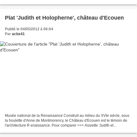
Chantilly le 15 mars 1493...
Plat 'Judith et Holopherne', château d'Ecouen
Publié le 04/05/2012 à 06:04
Par
acbx41
Musée national de la Renaissance Construit au milieu du XVIe siècle, sous
la houlette d'Anne de Montmorency, le Château d'Ecouen est le témoin de
l'architecture R enaissance. Pour comparer >>> Assiette 'Judith et
Holopherne' , château d'Ecouen