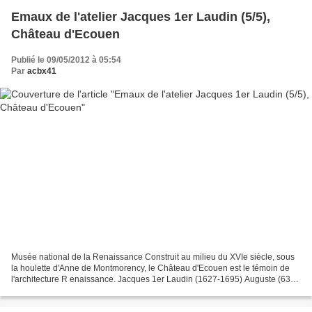
Emaux de l'atelier Jacques 1er Laudin (5/5),
Château d'Ecouen
Publié le 09/05/2012 à 05:54
Par
acbx41
Musée national de la Renaissance Construit au milieu du XVIe siècle, sous
la houlette d'Anne de Montmorency, le Château d'Ecouen est le témoin de
l'architecture R enaissance. Jacques 1er Laudin (1627-1695) Auguste (63
avant J.C. - 14 après J.C.), empereur...