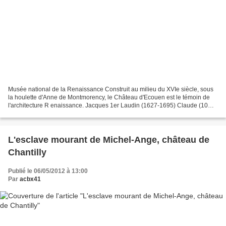
Musée national de la Renaissance Construit au milieu du XVIe siècle, sous
la houlette d'Anne de Montmorency, le Château d'Ecouen est le témoin de
l'architecture R enaissance. Jacques 1er Laudin (1627-1695) Claude (10
avant J.C. - 54 après J.C.), empereur...
L'esclave mourant de Michel-Ange, château de
Chantilly
Publié le 06/05/2012 à 13:00
Par
acbx41