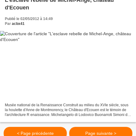
L'esclave rebelle de Michel-Ange, château
d'Ecouen
Publié le 02/05/2012 à 14:49
Par
acbx41
Musée national de la Renaissance Construit au milieu du XVIe siècle, sous
la houlette d'Anne de Montmorency, le Château d'Ecouen est le témoin de
l'architecture R enaissance. Michelangelo di Lodovico Buonarroti Simoni dit,
en français, Michel-Ange (né...
< Page précédente
Page suivante >