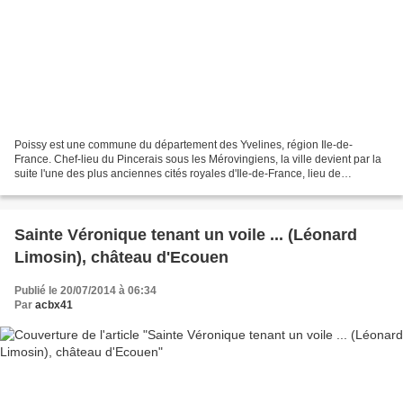
Poissy est une commune du département des Yvelines, région Ile-de-
France. Chef-lieu du Pincerais sous les Mérovingiens, la ville devient par la
suite l'une des plus anciennes cités royales d'Ile-de-France, lieu de
naissance des rois Louis IX et Philippe...
Sainte Véronique tenant un voile ... (Léonard
Limosin), château d'Ecouen
Publié le 20/07/2014 à 06:34
Par
acbx41