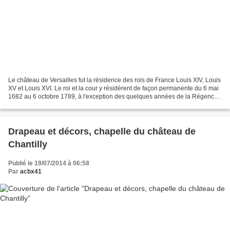
Le château de Versailles fut la résidence des rois de France Louis XIV, Louis
XV et Louis XVI. Le roi et la cour y résidèrent de façon permanente du 6 mai
1682 au 6 octobre 1789, à l'exception des quelques années de la Régence.
Le dieu Pan, ainsi nommé,...
Drapeau et décors, chapelle du château de
Chantilly
Publié le 19/07/2014 à 06:58
Par
acbx41