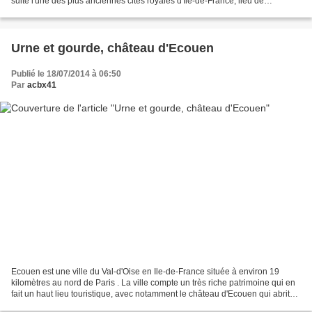
suite l'une des plus anciennes cités royales d'Ile-de-France, lieu de
naissance des rois Louis IX et Philippe...
Urne et gourde, château d'Ecouen
Publié le 18/07/2014 à 06:50
Par
acbx41
Ecouen est une ville du Val-d'Oise en Ile-de-France située à environ 19
kilomètres au nord de Paris . La ville compte un très riche patrimoine qui en
fait un haut lieu touristique, avec notamment le château d'Ecouen qui abrite
le musée national de la...