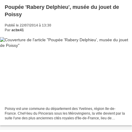
Poupée 'Rabery Delphieu', musée du jouet de
Poissy
Publié le 22/07/2014 à 13:30
Par
acbx41
Poissy est une commune du département des Yvelines, région Ile-de-
France. Chef-lieu du Pincerais sous les Mérovingiens, la ville devient par la
suite l'une des plus anciennes cités royales d'Ile-de-France, lieu de
naissance des rois Louis IX et Philippe...