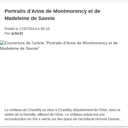
Portraits d'Anne de Montmorency et de
Madeleine de Savoie
Publié le 17/07/2014 à 06:10
Par
acbx41
Le château de Chantilly se situe à Chantilly, département de l'Oise, dans la
vallée de la Nonette, affluent de l'Oise. Le château actuel est une
reconstruction du XIX e siècle sur des plans de l'architecte Honoré Daumet
pour l'avant-dernier fils du roi...