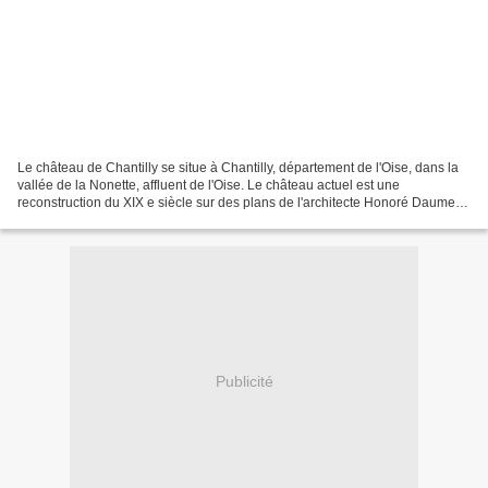
Le château de Chantilly se situe à Chantilly, département de l'Oise, dans la
vallée de la Nonette, affluent de l'Oise. Le château actuel est une
reconstruction du XIX e siècle sur des plans de l'architecte Honoré Daumet
pour l'avant-dernier fils du roi...
Publicité