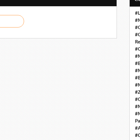
#L
#M
#C
#C
Re
#C
#M
#B
#M
#B
#M
#Z
#C
#M
#M
Pa
#
#C