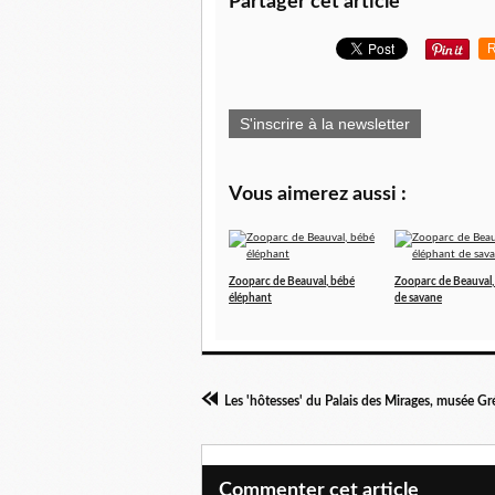
Partager cet article
R
S'inscrire à la newsletter
Vous aimerez aussi :
Zooparc de Beauval, bébé
Zooparc de Beauval,
éléphant
de savane
Les 'hôtesses' du Palais des Mirages, musée Gr
Commenter cet article