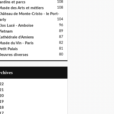
108
ardins et parcs
108
usée des Arts et métiers
hâteau de Monte-Cristo - le Port-
104
rly
96
los Lucé - Amboise
89
Vietnam
87
athédrale d'Amiens
82
usée du Vin - Paris
81
etit Palais
80
euvres diverses
Archives
22
21
20
19
18
17