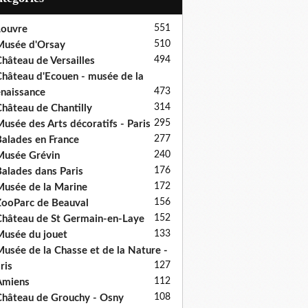
551
ouvre
510
usée d'Orsay
494
hâteau de Versailles
hâteau d'Ecouen - musée de la
473
naissance
314
hâteau de Chantilly
295
usée des Arts décoratifs - Paris
277
alades en France
240
usée Grévin
176
alades dans Paris
172
usée de la Marine
156
ooParc de Beauval
152
hâteau de St Germain-en-Laye
133
usée du jouet
usée de la Chasse et de la Nature -
127
ris
112
Amiens
108
hâteau de Grouchy - Osny