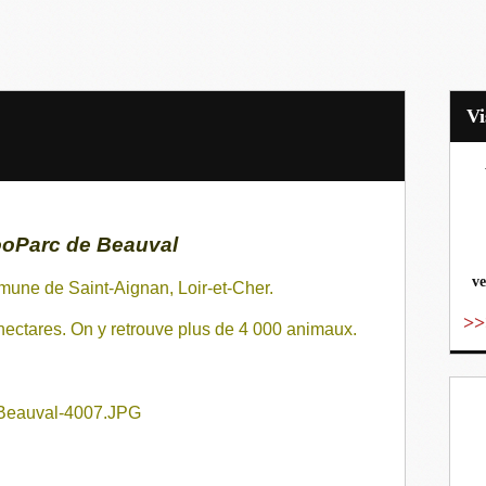
vo
oParc de Beauval
ve
mune
de
Saint-Aignan, L
oir-et-Cher
.
>>
 hectares. On y retrouve plus de 4 000 animaux.