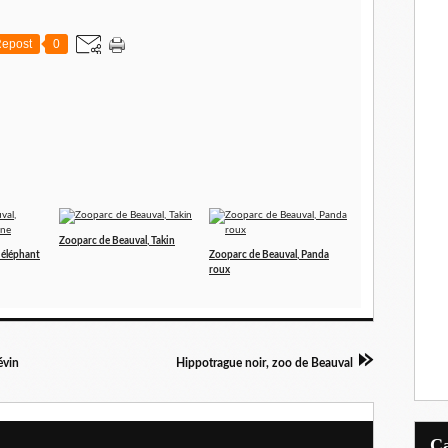
epost
0
Zooparc de Beauval, Takin
 éléphant
Zooparc de Beauval, Panda
roux
évin
Hippotrague noir, zoo de Beauval