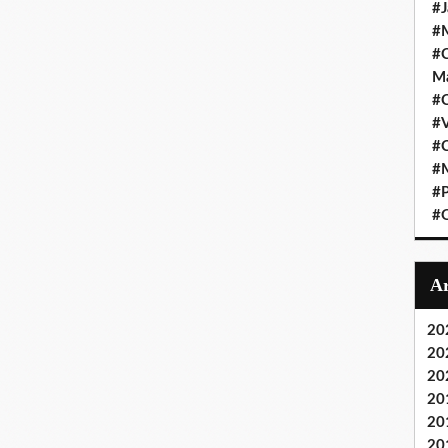
#J
#M
#C
Ma
#C
#
#C
#M
#P
#O
20
20
20
20
20
20