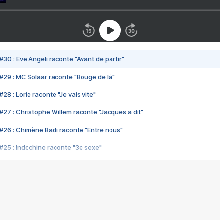
#30 : Eve Angeli raconte "Avant de partir"
#29 : MC Solaar raconte "Bouge de là"
28 : Lorie raconte "Je vais vite"
#27 : Christophe Willem raconte "Jacques a dit"
#26 : Chimène Badi raconte "Entre nous"
#25 : Indochine raconte "3e sexe"
#24 : Zaho raconte "C'est chelou"
#23 : Patrick Bruel raconte "Au café des délices"
#22 : Kyo raconte "Le chemin"
#21 : Nolwenn Leroy raconte "Cassé"