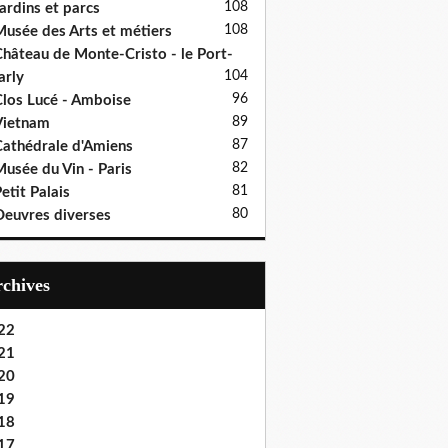
108
ardins et parcs
108
usée des Arts et métiers
hâteau de Monte-Cristo - le Port-
104
rly
96
los Lucé - Amboise
89
Vietnam
87
athédrale d'Amiens
82
usée du Vin - Paris
81
etit Palais
80
euvres diverses
Archives
22
21
20
19
18
17