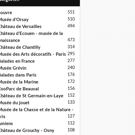
551
ouvre
510
usée d'Orsay
494
hâteau de Versailles
hâteau d'Ecouen - musée de la
473
naissance
314
hâteau de Chantilly
295
usée des Arts décoratifs - Paris
277
alades en France
240
usée Grévin
176
alades dans Paris
172
usée de la Marine
156
ooParc de Beauval
152
hâteau de St Germain-en-Laye
133
usée du jouet
usée de la Chasse et de la Nature -
127
ris
112
Amiens
108
hâteau de Grouchy - Osny