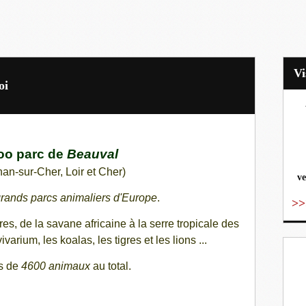
oi
vo
oo parc de
Beauval
nan-sur-Cher, Loir et Cher)
ve
grands parcs animaliers d'Europe
.
>>
res, d
e la savane africaine à la serre tropicale des
varium, les koalas, les tigres et les lions ...
us de
4600 animaux
au total.