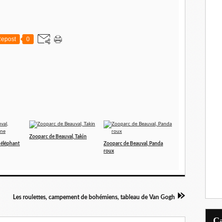
epost
0
Zooparc de Beauval, Takin
 éléphant
Zooparc de Beauval, Panda
roux
Les roulettes, campement de bohémiens, tableau de Van Gogh