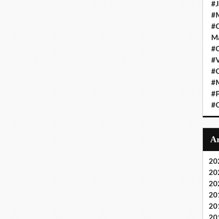
#J
#M
#C
Ma
#C
#
#C
#M
#P
#O
20
20
20
20
20
20