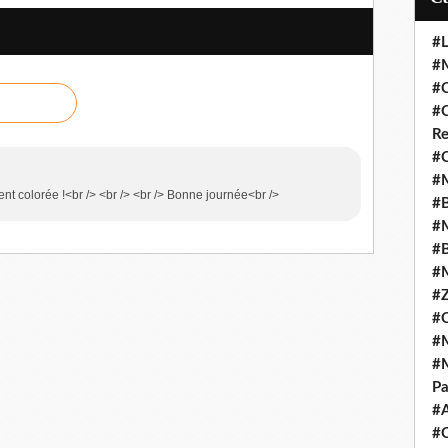
#L
#M
#C
#C
Re
#C
#M
ent colorée !<br /> <br /> <br /> Bonne journée<br />
#B
#M
#B
#M
#Z
#C
#M
#M
Pa
#
#C