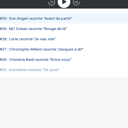
#30 : Eve Angeli raconte "Avant de partir"
#29 : MC Solaar raconte "Bouge de là"
28 : Lorie raconte "Je vais vite"
#27 : Christophe Willem raconte "Jacques a dit"
#26 : Chimène Badi raconte "Entre nous"
#25 : Indochine raconte "3e sexe"
#24 : Zaho raconte "C'est chelou"
#23 : Patrick Bruel raconte "Au café des délices"
#22 : Kyo raconte "Le chemin"
#21 : Nolwenn Leroy raconte "Cassé"
#20 : Patrick Hernandez raconte "Born to be alive"