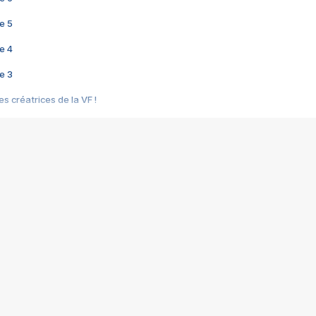
e 5
e 4
e 3
s créatrices de la VF !
e 2
e 1
e Mektoub My Love arrive enfin ! Rencontre avec Shaïn Boumedine et Sal
i : après Toni en famille
elle réalise le bouleversant Dites lui que je l'aime
ais ! Rencontre autour de Vie privée de Rebecca Zlotowski
 de Marguerite, Grave... Rencontre avec Ella Rumpf
 Les Rêveurs, un film intime sur la santé mentale