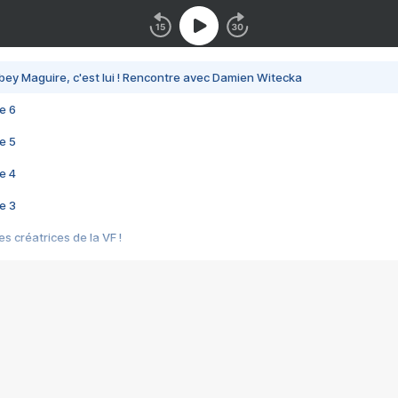
bey Maguire, c'est lui ! Rencontre avec Damien Witecka
e 6
e 5
e 4
e 3
s créatrices de la VF !
e 2
e 1
e Mektoub My Love arrive enfin ! Rencontre avec Shaïn Boumedine et Sal
i : après Toni en famille
elle réalise le bouleversant Dites lui que je l'aime