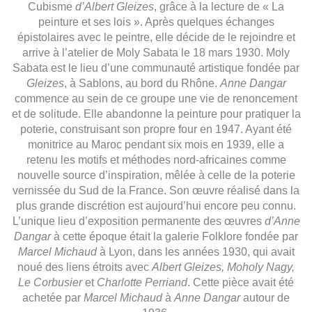
Cubisme
d’Albert
Gleizes
, grâce à la lecture de « La
peinture et ses lois ». Après quelques échanges
épistolaires avec le peintre, elle décide de le rejoindre et
arrive à l’atelier de Moly Sabata le 18 mars 1930. Moly
Sabata est le lieu d’une communauté artistique fondée par
Gleizes
, à Sablons, au bord du Rhône.
Anne Dangar
commence au sein de ce groupe une vie de renoncement
et de solitude. Elle abandonne la peinture pour pratiquer la
poterie, construisant son propre four en 1947. Ayant été
monitrice au Maroc pendant six mois en 1939, elle a
retenu les motifs et méthodes nord-africaines comme
nouvelle source d’inspiration, mêlée à celle de la poterie
vernissée du Sud de la France. Son œuvre réalisé dans la
plus grande discrétion est aujourd’hui encore peu connu.
L’unique lieu d’exposition permanente des œuvres
d’Anne
Dangar
à cette époque était la galerie Folklore fondée par
Marcel Michaud
à Lyon, dans les années 1930, qui avait
noué des liens étroits avec
Albert
Gleizes
, Moholy Nagy,
Le Corbusier
et
Charlotte Perriand
. Cette pièce avait été
achetée par
Marcel Michaud
à
Anne Dangar
autour de