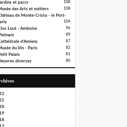
108
ardins et parcs
108
usée des Arts et métiers
hâteau de Monte-Cristo - le Port-
104
rly
96
los Lucé - Amboise
89
Vietnam
87
athédrale d'Amiens
82
usée du Vin - Paris
81
etit Palais
80
euvres diverses
Archives
22
21
20
19
18
17