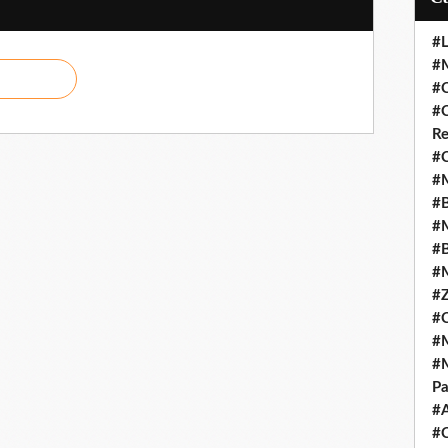
#L
#M
#C
#C
Re
#C
#M
#B
#M
#B
#M
#Z
#C
#M
#M
Pa
#
#C