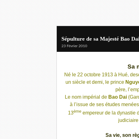
Sépulture de sa Majesté Bao Da
23 Février 2010
Sa 
Né le 22 octobre 1913 à Hué, des
un siècle et demi, le prince
Nguy
père, l’em
Le nom impérial de
Bao Dai
(Gard
à l’issue de ses études menées 
ème
13
empereur de la dynastie 
judiciaire
Sa vie, son r