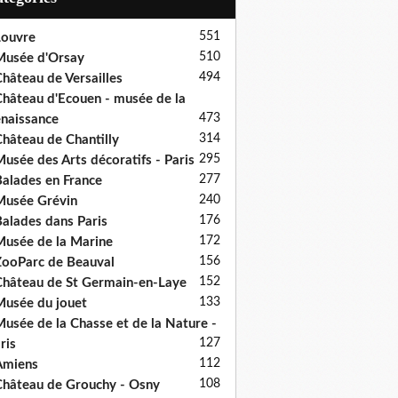
551
ouvre
510
usée d'Orsay
494
hâteau de Versailles
hâteau d'Ecouen - musée de la
473
naissance
314
hâteau de Chantilly
295
usée des Arts décoratifs - Paris
277
alades en France
240
usée Grévin
176
alades dans Paris
172
usée de la Marine
156
ooParc de Beauval
152
hâteau de St Germain-en-Laye
133
usée du jouet
usée de la Chasse et de la Nature -
127
ris
112
Amiens
108
hâteau de Grouchy - Osny