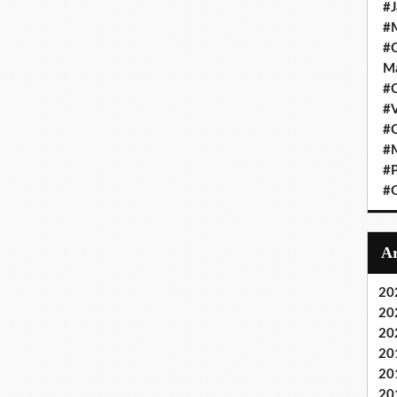
#J
#M
#C
Ma
#C
#
#C
#M
#P
#O
20
20
20
20
20
20