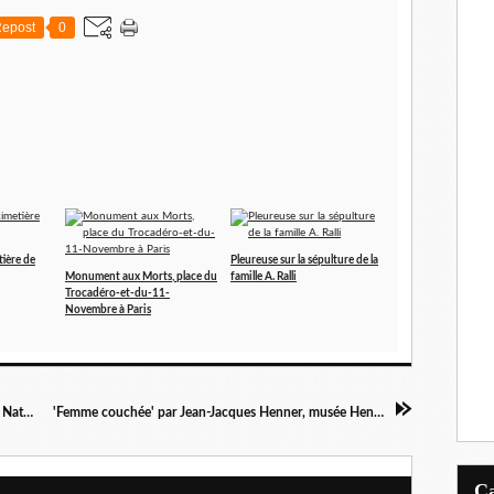
epost
0
tière de
Pleureuse sur la sépulture de la
Monument aux Morts, place du
famille A. Ralli
Trocadéro-et-du-11-
Novembre à Paris
Gélinotte des bois, musée de la Chasse et de la Nature
'Femme couchée' par Jean-Jacques Henner, musée Henner