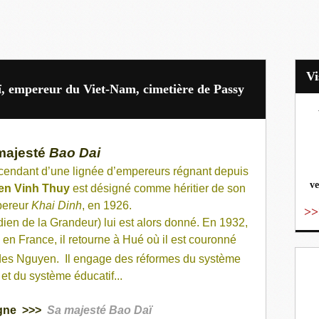
ï, empereur du Viet-Nam, cimetière de Passy
vo
majesté
Bao Dai
cendant d’une lignée d’empereurs régnant depuis
ve
en Vinh Thuy
est désigné comme héritier de son
pereur
Khai Dinh
, en 1926.
>>
ien de la Grandeur) lui est alors donné. En 1932,
en France, il retourne à Hué où il est couronné
des Nguyen.
Il engage des réformes du système
 et du système éducatif...
ègne >>>
Sa majesté Bao Daï