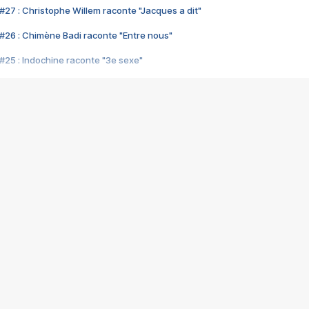
#27 : Christophe Willem raconte "Jacques a dit"
#26 : Chimène Badi raconte "Entre nous"
#25 : Indochine raconte "3e sexe"
#24 : Zaho raconte "C'est chelou"
#23 : Patrick Bruel raconte "Au café des délices"
#22 : Kyo raconte "Le chemin"
#21 : Nolwenn Leroy raconte "Cassé"
#20 : Patrick Hernandez raconte "Born to be alive"
#19 : Lorie raconte "Près de moi"
#18 : Michael Jones raconte "A nos actes manqués" (avec Jean-Jacque
#17 : Khaled raconte "Aïcha"
#16 : Corneille raconte "Parce qu'on vient de loin"
#15 : Indochine raconte "L'aventurier"