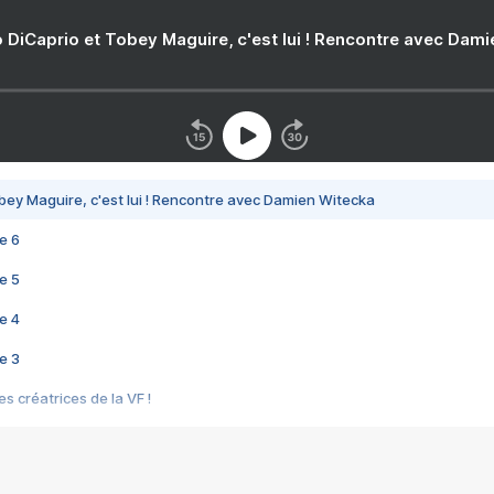
 DiCaprio et Tobey Maguire, c'est lui ! Rencontre avec Dam
bey Maguire, c'est lui ! Rencontre avec Damien Witecka
e 6
e 5
e 4
e 3
s créatrices de la VF !
e 2
e 1